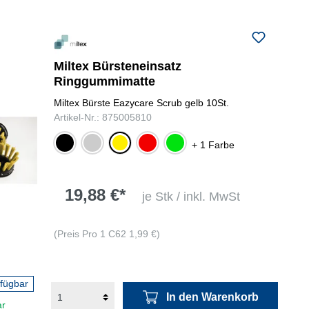
Miltex Bürsteneinsatz
Ringgummimatte
Miltex Bürste Eazycare Scrub gelb 10St.
Artikel-Nr.: 875005810
schwarz
grau
gelb
rot
grün
+ 1 Farbe
19,88 €*
je Stk / inkl. MwSt
(Preis Pro 1 C62 1,99 €)
rfügbar
In den Warenkorb
ar