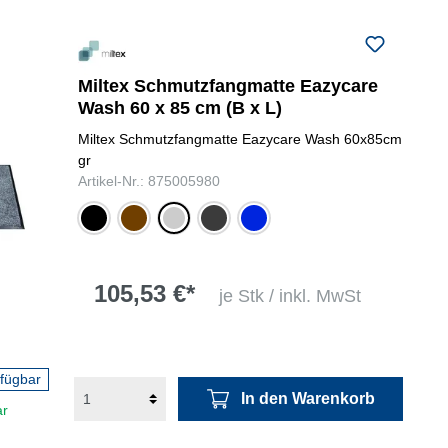
Miltex Schmutzfangmatte Eazycare
Wash 60 x 85 cm (B x L)
Miltex Schmutzfangmatte Eazycare Wash 60x85cm
gr
Artikel-Nr.: 875005980
schwarz
braun
grau
anthrazit
blau
105,53 €*
je Stk / inkl. MwSt
rfügbar
In den Warenkorb
ar