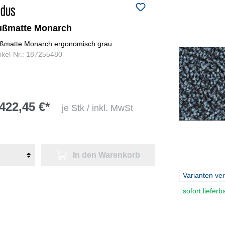
ußmatte Monarch
ßmatte Monarch ergonomisch grau
tikel-Nr.: 187255480
422,45 €*
je Stk / inkl. MwSt
In den Warenkorb
Varianten ve
sofort lieferb