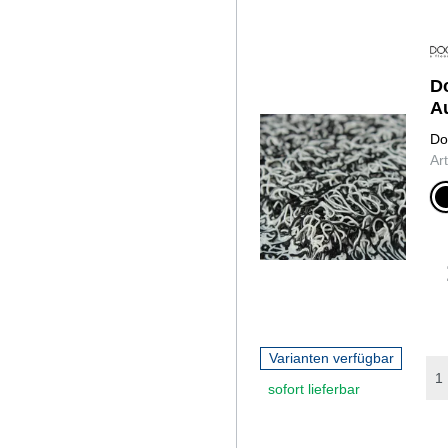
D
A
Do
Ar
schwar
Varianten verfügbar
sofort lieferbar