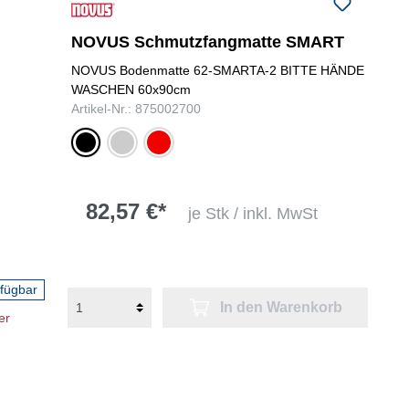
folgenden Nummer bei uns:
+49
0731 977197-0
NOVUS Schmutzfangmatte SMART
NOVUS Bodenmatte 62-SMARTA-2 BITTE HÄNDE
WASCHEN 60x90cm
Artikel-Nr.: 875002700
schwarz
grau
rot
82,57 €*
je Stk / inkl. MwSt
rfügbar
In den Warenkorb
er