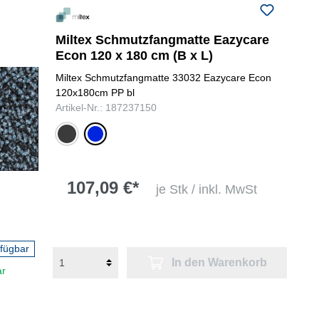
Miltex Schmutzfangmatte Eazycare
Econ 120 x 180 cm (B x L)
Miltex Schmutzfangmatte 33032 Eazycare Econ
120x180cm PP bl
Artikel-Nr.: 187237150
anthrazit
blau
107,09 €*
je Stk / inkl. MwSt
rfügbar
In den Warenkorb
ar