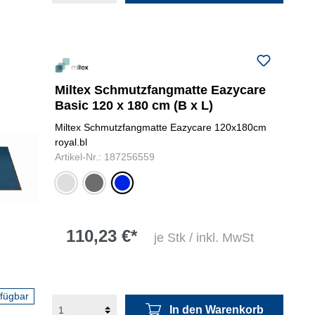
Miltex Schmutzfangmatte Eazycare
Basic 120 x 180 cm (B x L)
Miltex Schmutzfangmatte Eazycare 120x180cm
royal.bl
Artikel-Nr.: 187256559
hellgrau
dunkelgrau
royalblau
110,23 €*
je Stk / inkl. MwSt
rfügbar
In den Warenkorb