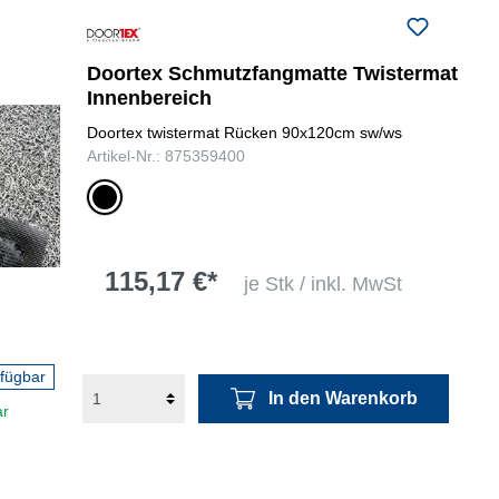
Doortex Schmutzfangmatte Twistermat
Innenbereich
Doortex twistermat Rücken 90x120cm sw/ws
Artikel-Nr.: 875359400
schwarz/weiß
115,17 €*
je Stk / inkl. MwSt
rfügbar
In den Warenkorb
ar