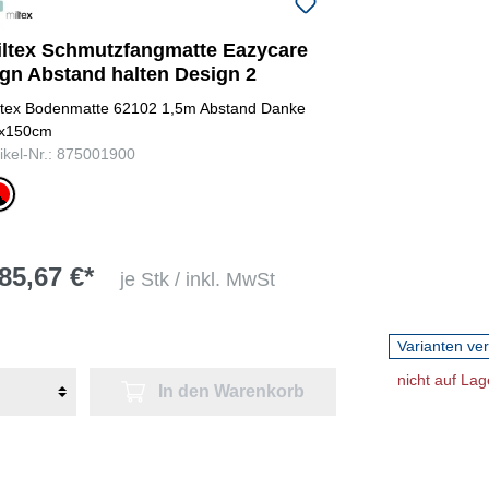
iltex Schmutzfangmatte Eazycare
ign Abstand halten Design 2
ltex Bodenmatte 62102 1,5m Abstand Danke
x150cm
tikel-Nr.: 875001900
rz/rot
85,67 €*
je Stk / inkl. MwSt
Varianten ve
nicht auf Lag
In den Warenkorb