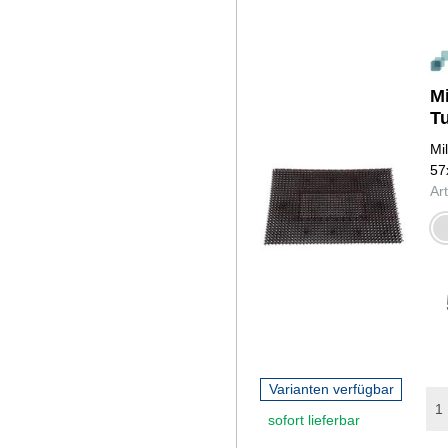
M
Tu
Mi
57
Ar
hell
Varianten verfügbar
sofort lieferbar