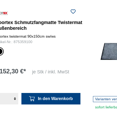
oortex Schmutzfangmatte Twistermat
ußenbereich
ortex twistermat 90x150cm sw/ws
tikel-Nr.: 875359100
z/weiß
152,30 €*
je Stk / inkl. MwSt
In den Warenkorb
Varianten ve
sofort lieferb