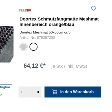
Doortex Schmutzfangmatte Meshmat
Innenbereich orange/blau
Doortex Meshmat 50x80cm or/bl
Artikel-Nr.: 875357200
grau
orange/blau
64,12 €*
je Stk / inkl. MwSt
rfügbar
In den Warenkorb
ar