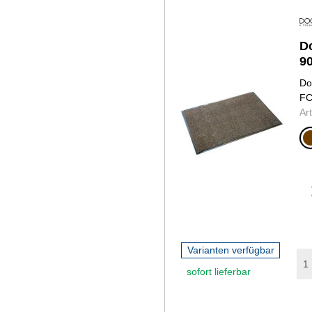
D
90
Do
FC
Ar
br
Varianten verfügbar
sofort lieferbar