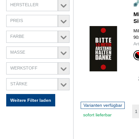
HERSTELLER
M
PREIS
S
Mi
FARBE
90
Ar
MASSE
schwa
WERKSTOFF
STÄRKE
Weitere Filter laden
Varianten verfügbar
sofort lieferbar