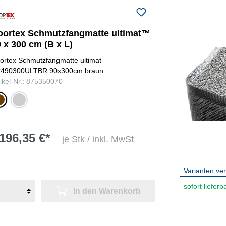
oortex Schmutzfangmatte ultimat™
 x 300 cm (B x L)
ortex Schmutzfangmatte ultimat
490300ULTBR 90x300cm braun
tikel-Nr.: 875350070
aun
grau
196,35 €*
je Stk / inkl. MwSt
Varianten ve
sofort lieferb
In den Warenkorb