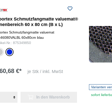
oortex Schmutzfangmatte valuemat®
nenbereich 60 x 80 cm (B x L)
ortex Schmutzfangmatte valuemat
46080VALBL 60x80cm blau
tikel-Nr.: 875349850
au
blau
60,68 €*
je Stk / inkl. MwSt
Varianten ve
sofort lieferb
In den Warenkorb