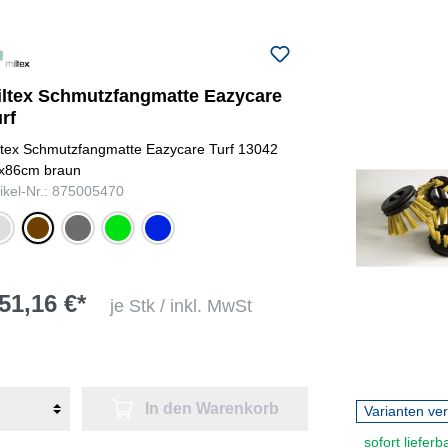
iltex Schmutzfangmatte Eazycare
rf
ltex Schmutzfangmatte Eazycare Turf 13042
x86cm braun
tikel-Nr.: 875005470
grau
braun
dunkelgrau
grün
blau
51,16 €*
je Stk / inkl. MwSt
In den Warenkorb
Varianten ve
sofort lieferb