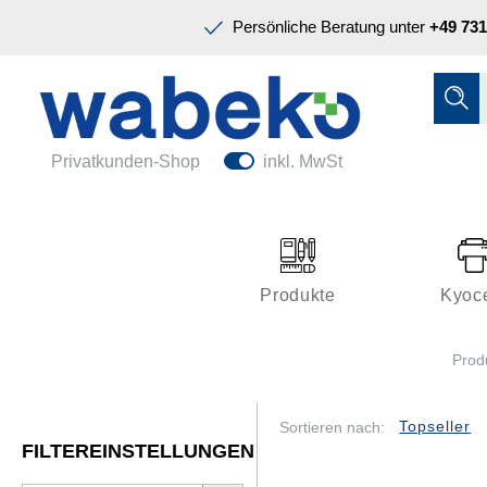
Präsentation & Planung
Persönliche Beratung unter
+49 731
Tinte & Toner
Schreiben & Korrigieren
Ordnen & Registrieren
Nützliches im Büro
Papiere & Blöcke
Privatkunden-Shop
inkl. MwSt
Technik & Zubehör
Büroeinrichtung
Kleben & Versenden
Produkte
Kyoc
Präsentation & Planung
Prod
Tinte & Toner
Schreiben & Korrigieren
Sortieren nach:
FILTEREINSTELLUNGEN
Nützliches im Büro