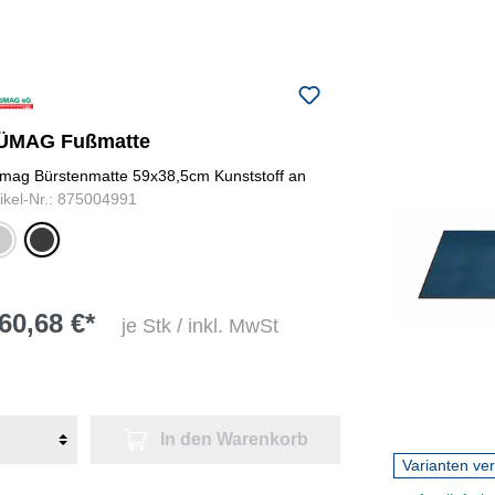
ÜMAG Fußmatte
mag Bürstenmatte 59x38,5cm Kunststoff an
tikel-Nr.: 875004991
au
anthrazit
60,68 €*
je Stk / inkl. MwSt
In den Warenkorb
Varianten ve