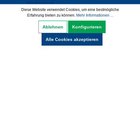
Diese Website verwendet Cookies, um eine bestmögliche
Erfahrung bieten zu können.
Mehr Informationen ...
Datenschutz
AGB
Impressum
Ablehnen
Konfigurieren
Widerrufsbelehrung
Alle Cookies akzeptieren
Hinweise zur Batterieentsorgung
Zahlung und Versand
* Alle Preise inkl. gesetzl. Mehrwertsteuer zzgl.
Versandkosten und ggf. Nachnamegebühren,
wenn nicht anders beschrieben.
© Copyright 2021 by wabeko GmbH Büro- &
Medientechnik - Alle Rechte vorbehalten.