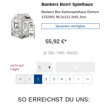
Bankers Box® Spielhaus
Bankers Box Kartonspielhaus Einhorn
1232401 96,5x121,3x81,3cm
Varianten verfügbar
55,92 €*
je Stk / inkl. MwSt
nicht auf
Lager
<<
<
1
2
3
4
5
>
>>
SO ERREICHST DU UNS: