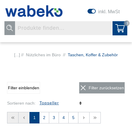
inkl. MwSt
0
[...] //
Nützliches im Büro
//
Taschen, Koffer & Zubehör
Filter einblenden
Filter zurücksetzen
Sortieren nach:
<<
<
1
2
3
4
5
>
>>