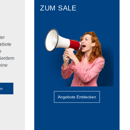
ZUM SALE
ter
ebote
e
ußerdem
eine
en
Angebote Entdecken