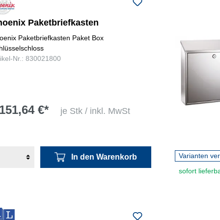
hoenix Paketbriefkasten
oenix Paketbriefkasten Paket Box
hlüsselschloss
tikel-Nr.: 830021800
151,64 €*
je Stk / inkl. MwSt
Varianten ve
In den Warenkorb
sofort lieferb