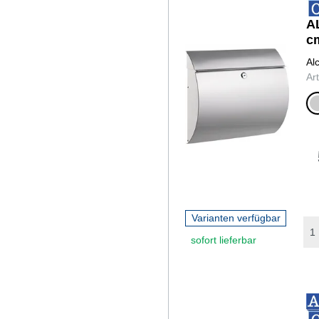
AL
cm
Al
Ar
sil
Varianten verfügbar
sofort lieferbar