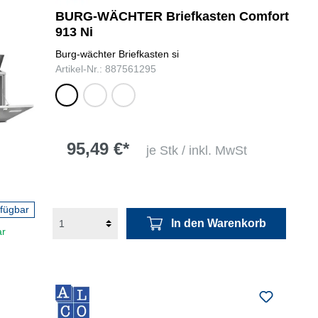
BURG-WÄCHTER Briefkasten Comfort
913 Ni
Burg-wächter Briefkasten si
Artikel-Nr.: 887561295
silber,
weiß,
schwarz,
pulverbeschichtet
pulverbeschichtet
pulverbeschichtet
95,49 €*
je Stk / inkl. MwSt
rfügbar
In den Warenkorb
ar