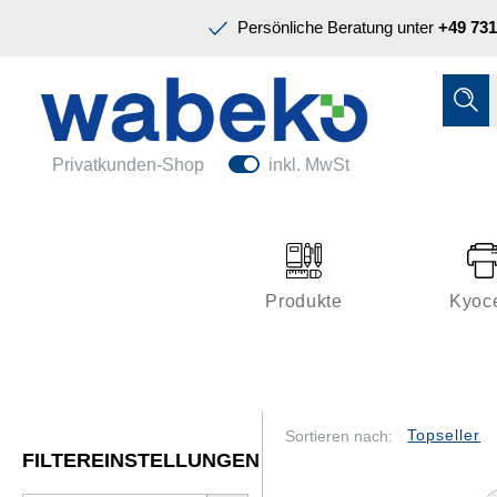
Präsentation & Planung
Persönliche Beratung unter
+49 731
Tinte & Toner
Schreiben & Korrigieren
Ordnen & Registrieren
Nützliches im Büro
Papiere & Blöcke
Privatkunden-Shop
inkl. MwSt
Technik & Zubehör
Büroeinrichtung
Kleben & Versenden
Produkte
Kyoc
Präsentation & Planung
Tinte & Toner
Schreiben & Korrigieren
Sortieren nach:
FILTEREINSTELLUNGEN
Nützliches im Büro