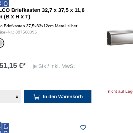
CO Briefkasten 32,7 x 37,5 x 11,8
 (B x H x T)
co Briefkasten 37,5x33x12cm Metall silber
tikel-Nr.: 887560995
ber
51,15 €*
je Stk / inkl. MwSt
nicht auf Lag
In den Warenkorb