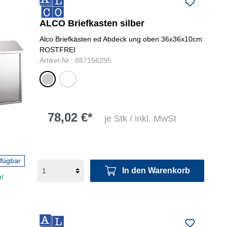
folgenden Nummer bei uns:
+49
0731 977197-0
ALCO Briefkasten silber
Alco Briefkästen ed Abdeck ung oben 36x36x10cm
ROSTFREI
Artikel-Nr.: 887156295
silber
weiß
78,02 €*
je Stk / inkl. MwSt
rfügbar
In den Warenkorb
ar