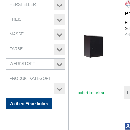
HERSTELLER
P
PREIS
Ph
Sc
MASSE
Ar
FARBE
WERKSTOFF
PRODUKTKATEGORI ...
sofort lieferbar
Weitere Filter laden