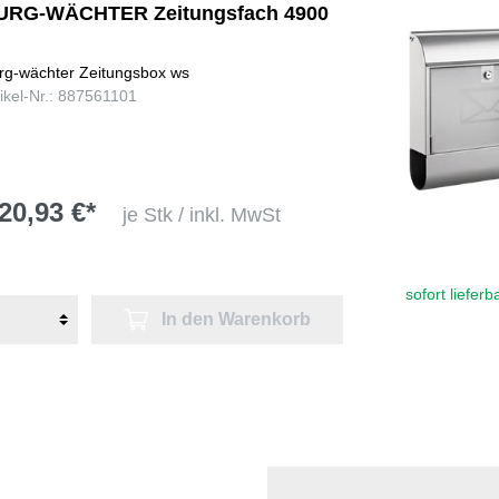
URG-WÄCHTER Zeitungsfach 4900
rg-wächter Zeitungsbox ws
tikel-Nr.: 887561101
20,93 €*
je Stk / inkl. MwSt
sofort lieferb
In den Warenkorb