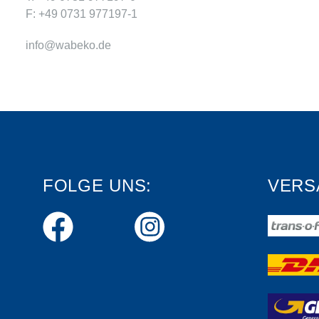
F: +49 0731 977197-1
info@wabeko.de
FOLGE UNS:
VERS