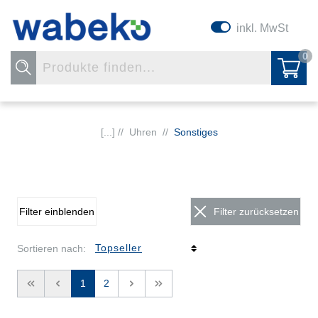
inkl. MwSt
0
[...] //
Uhren
//
Sonstiges
Filter einblenden
Filter zurücksetzen
Sortieren nach:
<<
<
1
2
>
>>