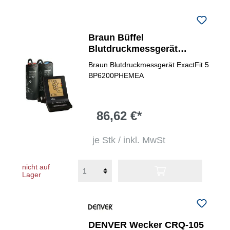
Braun Büffel
Blutdruckmessgerät
ExactFit&trade; 5
Braun Blutdruckmessgerät ExactFit 5
BP6200PHEMEA
86,62 €*
je Stk / inkl. MwSt
nicht auf
Lager
DENVER Wecker CRQ-105