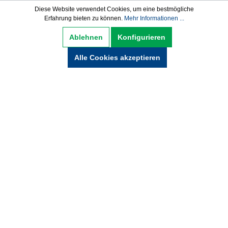
Diese Website verwendet Cookies, um eine bestmögliche
Erfahrung bieten zu können.
Mehr Informationen ...
Datenschutz
AGB
Impressum
Ablehnen
Konfigurieren
Widerrufsbelehrung
Alle Cookies akzeptieren
Hinweise zur Batterieentsorgung
Zahlung und Versand
* Alle Preise inkl. gesetzl. Mehrwertsteuer zzgl.
Versandkosten und ggf. Nachnamegebühren,
wenn nicht anders beschrieben.
© Copyright 2021 by wabeko GmbH Büro- &
Medientechnik - Alle Rechte vorbehalten.