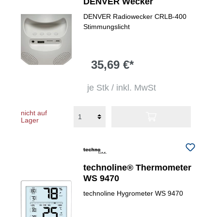
DENVER Wecker
DENVER Radiowecker CRLB-400
Stimmungslicht
35,69 €*
je Stk / inkl. MwSt
nicht auf
Lager
technoline® Thermometer
WS 9470
technoline Hygrometer WS 9470