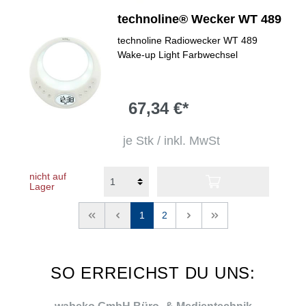
technoline® Wecker WT 489
technoline Radiowecker WT 489
Wake-up Light Farbwechsel
67,34 €*
je Stk / inkl. MwSt
nicht auf
Lager
<<
<
1
2
>
>>
SO ERREICHST DU UNS: