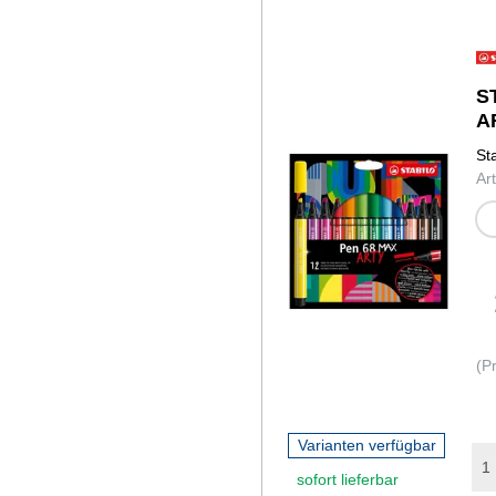
S
A
St
Ar
mitte
grün,
schw
hellro
(P
Varianten verfügbar
sofort lieferbar