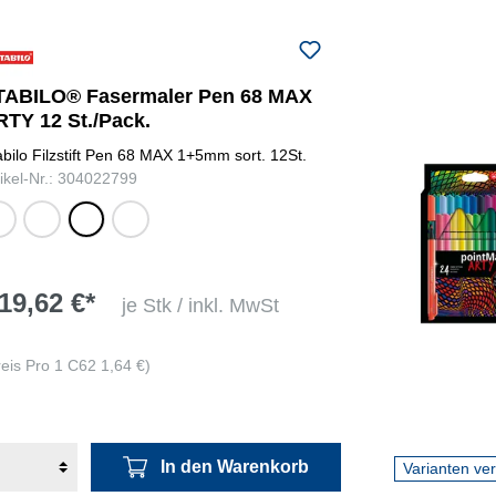
apricot,
azurblau,
braun,
TABILO® Fasermaler Pen 68 MAX
zitronengelb,
eisgrün, gelb,
RTY 12 St./Pack.
apricot,
hellgrün,
abilo Filzstift Pen 68 MAX 1+5mm sort. 12St.
mittelblau,
mittelblau,
karminrot, lila,
tikel-Nr.: 304022799
lblau,
grün,
apfelgrün,
mittelgrau,
gelb,
grün, braun,
ocker dunkel,
arz,
braun,
schwarz,
orange,
t
schwarz,
hellrot,
purpur,
hellrot
orange,
rosarot,
19,62 €*
pink,
schwarz,
je Stk / inkl. MwSt
azurblau, lila
smaragdgrün,
türkisblau,
reis Pro 1 C62 1,64 €)
ultramarinblau,
zitronengelb
In den Warenkorb
Varianten ve