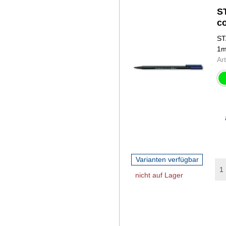
S
co
ST
1m
Ar
gr
Varianten verfügbar
nicht auf Lager