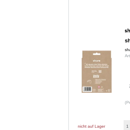
s
sh
Ar
(P
nicht auf Lager