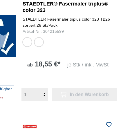
STAEDTLER® Fasermaler triplus®
lichtblau,
color 323
auqablau,
gelb, rot,
ultramarin,
magenta,
STAEDTLER Fasermaler triplus color 323 TB26
türkis,
blau,
sortiert 26 St./Pack.
orange,
lichtblau,
Artikel-Nr.: 304215599
grün,
orange,
gelbgrün,
grün,
saftgrün,
gelbgrün,
olivgrün,
van-
violett,
Dyke-
18,55 €*
je Stk / inkl. MwSt
ab
rotlila,
braun,
sienna
schwarz
gebrannt,
van-Dyke-
rfügbar
braun,
In den Warenkorb
hellgrau,
er
violett,
schwarz
hellrosa,
rosarot, rosa,
dunkelrot,
karmin, hellrot,