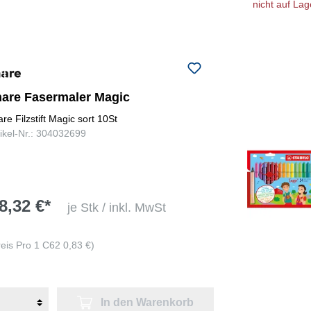
nicht auf Lag
hare Fasermaler Magic
are Filzstift Magic sort 10St
tikel-Nr.: 304032699
8,32 €*
je Stk / inkl. MwSt
reis Pro 1 C62 0,83 €)
In den Warenkorb