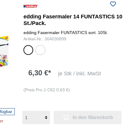
schwarz, rot,
edding Fasermaler 14 FUNTASTICS 10
blau, grün,
schwarz,
St./Pack.
gelb, orange,
rot,
braun,
edding Fasermaler FUNTASTICS sort. 10St.
blau,
violett, rosa,
Artikel-Nr.: 304030899
grün,
hellblau,
gelb,
hellgrün,
orange,
grau, ocker,
braun,
türkis,
rosa,
olivgrün,
6,30 €*
hellblau,
je Stk / inkl. MwSt
himbeer,
hellgrün
fleischfarben,
gelbgrün
(Preis Pro 1 C62 0,63 €)
rfügbar
In den Warenkorb
er