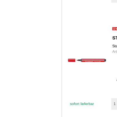
S
St
Ar
sofort lieferbar