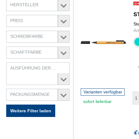
HERSTELLER
S
PREIS
St
Ar
SCHREIBFARBE
tür
SCHAFTFARBE
AUSFÜHRUNG DER ...
Varianten verfügbar
PACKUNGSMENGE
sofort lieferbar
Weitere Filter laden