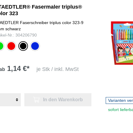
TAEDTLER® Fasermaler triplus®
lor 323
AEDTLER Faserschreiber triplus color 323-9
m schwarz
tikel-Nr.: 304206790
ün
rot
schwarz
blau
1,14 €*
je Stk / inkl. MwSt
ab
In den Warenkorb
Varianten ve
sofort lieferb