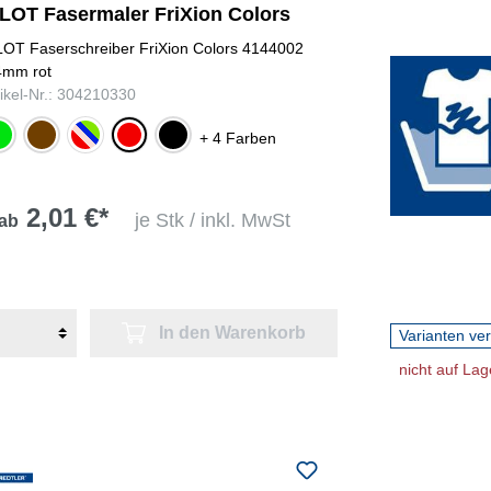
ILOT Fasermaler FriXion Colors
LOT Faserschreiber FriXion Colors 4144002
4mm rot
gelb,
tikel-Nr.: 304210330
rot,
rosa,
ün
braun
rot
schwarz
+ 4 Farben
blau,
grün,
schwarz
2,01 €*
je Stk / inkl. MwSt
ab
In den Warenkorb
Varianten ve
nicht auf Lag