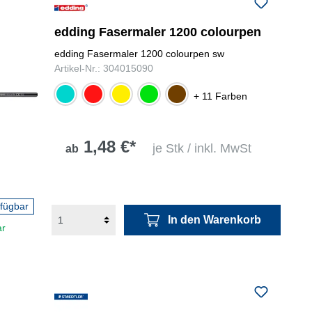
folgenden Nummer bei uns:
+49
0731 977197-0
edding Fasermaler 1200 colourpen
edding Fasermaler 1200 colourpen sw
Artikel-Nr.: 304015090
türkis
rotviolett
gelb
grün
braun
+ 11 Farben
1,48 €*
je Stk / inkl. MwSt
ab
rfügbar
In den Warenkorb
ar
gelb, rot,
magenta,
bordeauxrot,
blau,