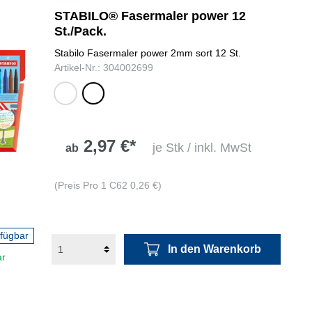
orange, gelb,
STABILO® Fasermaler power 12
zitronengelb,
lila, apricot,
St./Pack.
olivgrün hell,
rosa, rot,
olivgrün
Stabilo Fasermaler power 2mm sort 12 St.
orange,
dunkel,
Artikel-Nr.: 304002699
gelb,
laubgrün,
hellgrün,
laubgrün
dunkelgrün,
dunkel,
hellblau,
blaugrün,
dunkelblau,
smaragdgrün,
2,97 €*
braun,
je Stk / inkl. MwSt
ab
grünerde,
schwarz
hellblau,
kobaltblau
(Preis Pro 1 C62 0,26 €)
hell,
ultramarinblau,
dunkelblau,
rfügbar
preußischblau,
In den Warenkorb
ock
ar