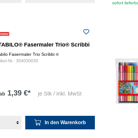
sofort lieferb
TABILO® Fasermaler Trio® Scribbi
abilo Fasermaler Trio Scribbi rt
tikel-Nr.: 304030030
1,39 €*
je Stk / inkl. MwSt
ab
In den Warenkorb