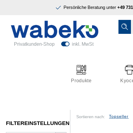
Präsentation & Planung
Persönliche Beratung unter
+49 731
Tinte & Toner
Schreiben & Korrigieren
Ordnen & Registrieren
Nützliches im Büro
Papiere & Blöcke
Privatkunden-Shop
inkl. MwSt
Technik & Zubehör
Büroeinrichtung
Kleben & Versenden
Produkte
Kyoc
Präsentation & Planung
Tinte & Toner
Schreiben & Korrigieren
Sortieren nach:
FILTEREINSTELLUNGEN
Nützliches im Büro