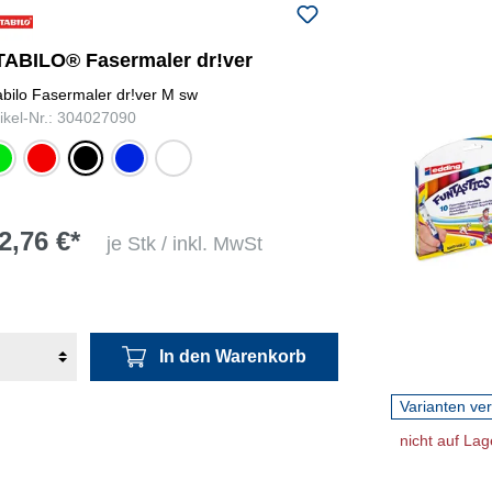
TABILO® Fasermaler dr!ver
abilo Fasermaler dr!ver M sw
tikel-Nr.: 304027090
schwarz,
ün
rot
schwarz
blau
blau,
rot, grün
2,76 €*
je Stk / inkl. MwSt
In den Warenkorb
Varianten ve
nicht auf Lag