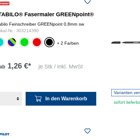
TABILO® Fasermaler GREENpoint®
abilo Feinschreiber GREENpoint 0,8mm sw
tikel-Nr.: 303214390
rot,
blau,
kis
grün
rot
schwarz
+ 2 Farben
grün,
schwarz
1,26 €*
je Stk / inkl. MwSt
ab
Varianten ve
In den Warenkorb
sofort lieferb