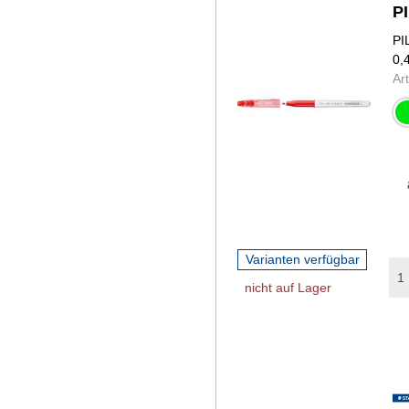
P
PI
0,
Ar
gr
Varianten verfügbar
nicht auf Lager