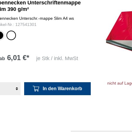
oennecken Unterschriftenmappe
lim 390 g/m²
ennecken Unterschr.-mappe Slim A4 ws
tikel-Nr.: 127541301
warz
weiß
6,01 €*
je Stk / inkl. MwSt
ab
nicht auf Lag
In den Warenkorb