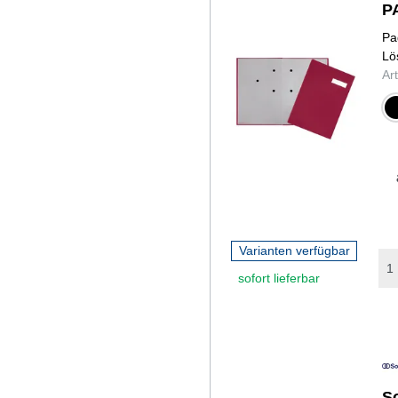
P
Pa
Lö
Ar
sch
Varianten verfügbar
sofort lieferbar
S