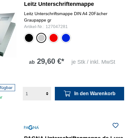
Leitz Unterschriftenmappe
Leitz Unterschriftsmappe DIN A4 20Fächer
Graupappe gr
Artikel-Nr.: 127047281
schwarz
grau
rot
blau
29,60 €*
je Stk / inkl. MwSt
ab
rfügbar
In den Warenkorb
ar