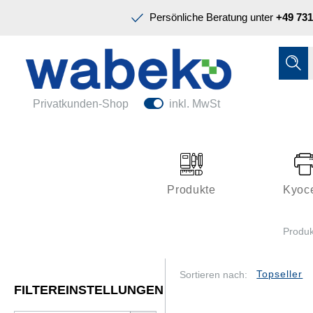
Präsentation & Planung
Persönliche Beratung unter
+49 731
Tinte & Toner
Schreiben & Korrigieren
Ordnen & Registrieren
Nützliches im Büro
Papiere & Blöcke
Privatkunden-Shop
inkl. MwSt
Technik & Zubehör
Büroeinrichtung
Kleben & Versenden
Produkte
Kyoc
Präsentation & Planung
Produk
Tinte & Toner
Schreiben & Korrigieren
Sortieren nach:
FILTEREINSTELLUNGEN
Nützliches im Büro