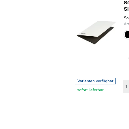
S
S
So
Ar
sch
Varianten verfügbar
sofort lieferbar