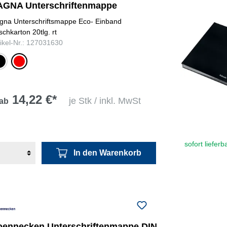
AGNA Unterschriftenmappe
gna Unterschriftsmappe Eco- Einband
schkarton 20tlg. rt
tikel-Nr.: 127031630
warz
rot
14,22 €*
je Stk / inkl. MwSt
ab
sofort lieferb
In den Warenkorb
oennecken Unterschriftenmappe DIN