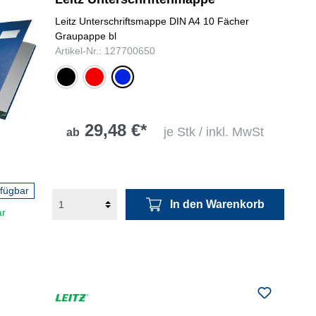
Leitz Unterschriftsmappe DIN A4 10 Fächer
Graupappe bl
Artikel-Nr.: 127700650
schwarz
rot
blau
29,48 €*
je Stk / inkl. MwSt
ab
rfügbar
In den Warenkorb
ar