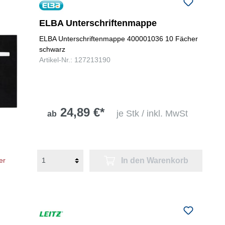
folgenden Nummer bei uns:
+49
0731 977197-0
ELBA Unterschriftenmappe
ELBA Unterschriftenmappe 400001036 10 Fächer
schwarz
Artikel-Nr.: 127213190
24,89 €*
je Stk / inkl. MwSt
ab
In den Warenkorb
er