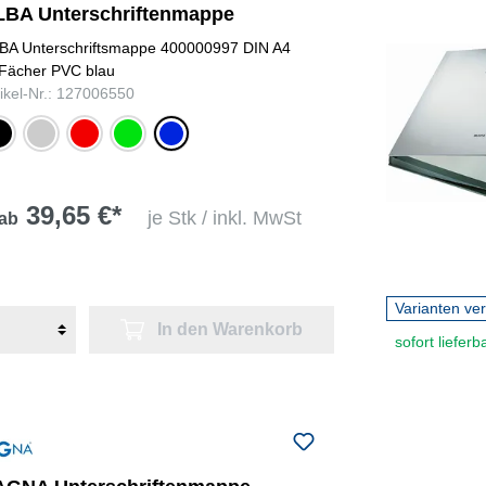
LBA Unterschriftenmappe
BA Unterschriftsmappe 400000997 DIN A4
Fächer PVC blau
tikel-Nr.: 127006550
warz
grau
rot
grün
blau
39,65 €*
je Stk / inkl. MwSt
ab
Varianten ve
In den Warenkorb
sofort lieferb