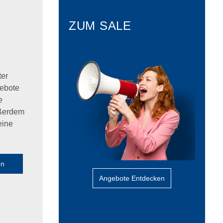
ZUM SALE
ter
ebote
e
ußerdem
eine
en
Angebote Entdecken