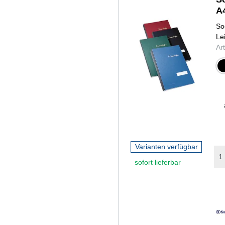
A
So
Le
Ar
sch
Varianten verfügbar
sofort lieferbar