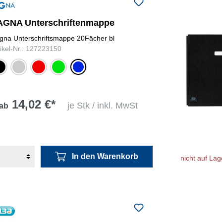
AGNA Unterschriftenmappe
gna Unterschriftsmappe 20Fächer bl
tikel-Nr.: 127223150
warz
silber
rot
grün
blau
14,02 €*
je Stk / inkl. MwSt
ab
In den Warenkorb
nicht auf Lag