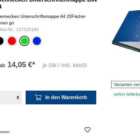
4
ennecken Unterschriftsmappe A4 20Fächer
inen gn
tikel-Nr.: 127025160
warz
rot
grün
blau
14,05 €*
je Stk / inkl. MwSt
ab
Varianten ve
sofort lieferb
In den Warenkorb