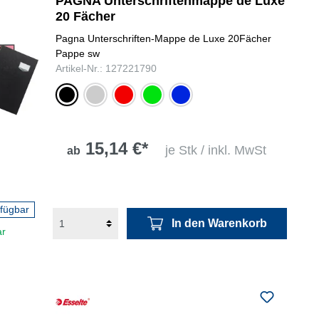
PAGNA Unterschriftenmappe de Luxe
20 Fächer
Pagna Unterschriften-Mappe de Luxe 20Fächer
Pappe sw
Artikel-Nr.: 127221790
schwarz
grau
rot
grün
blau
15,14 €*
je Stk / inkl. MwSt
ab
rfügbar
In den Warenkorb
ar