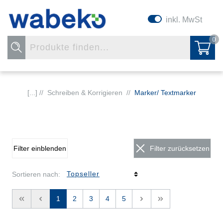
inkl. MwSt
0
[...] //
Schreiben & Korrigieren
//
Marker/ Textmarker
Filter einblenden
Filter zurücksetzen
Sortieren nach:
<<
<
1
2
3
4
5
>
>>