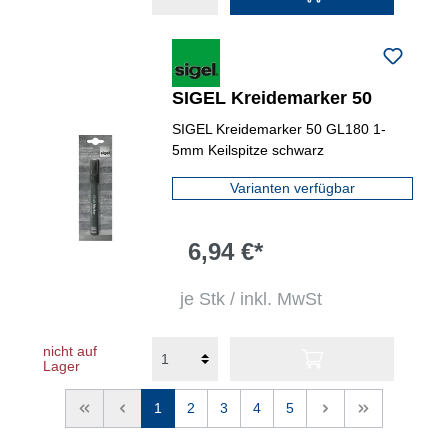
SIGEL Kreidemarker 50
SIGEL Kreidemarker 50 GL180 1-
5mm Keilspitze schwarz
Varianten verfügbar
6,94 €*
je Stk / inkl. MwSt
nicht auf
Lager
<<
<
1
2
3
4
5
>
>>