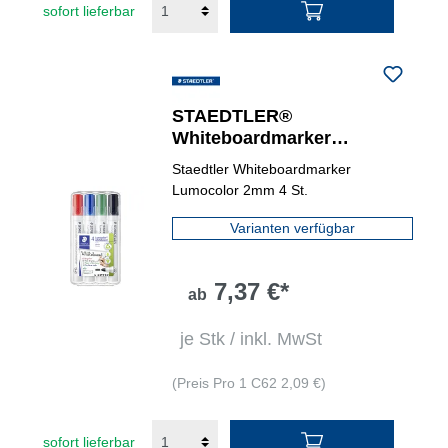
sofort lieferbar
STAEDTLER®
Whiteboardmarker
Lumocolor® 351 4 St./Pack.
Staedtler Whiteboardmarker
Lumocolor 2mm 4 St.
Varianten verfügbar
7,37 €*
ab
je Stk / inkl. MwSt
(Preis Pro 1 C62 2,09 €)
sofort lieferbar