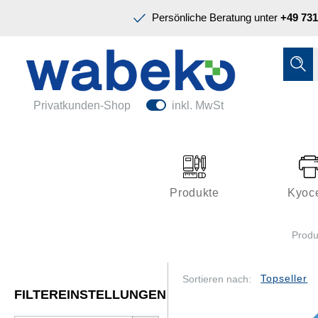
Präsentation & Planung
Persönliche Beratung unter
+49 731
Tinte & Toner
Schreiben & Korrigieren
Ordnen & Registrieren
Nützliches im Büro
Papiere & Blöcke
Privatkunden-Shop
inkl. MwSt
Technik & Zubehör
Büroeinrichtung
Kleben & Versenden
Produkte
Kyoc
Präsentation & Planung
Produ
Tinte & Toner
Schreiben & Korrigieren
Sortieren nach:
FILTEREINSTELLUNGEN
Nützliches im Büro