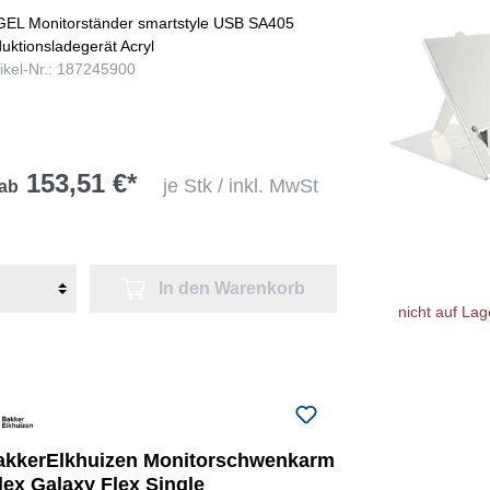
GEL Monitorständer smartstyle USB SA405
duktionsladegerät Acryl
tikel-Nr.: 187245900
153,51 €*
je Stk / inkl. MwSt
ab
In den Warenkorb
nicht auf Lag
akkerElkhuizen Monitorschwenkarm
lex Galaxy Flex Single