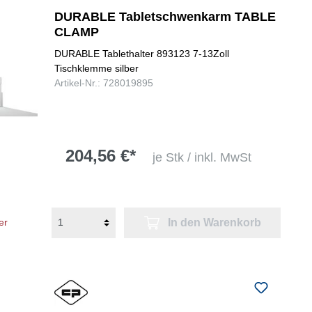
DURABLE Tabletschwenkarm TABLE
CLAMP
DURABLE Tablethalter 893123 7-13Zoll
Tischklemme silber
Artikel-Nr.: 728019895
204,56 €*
je Stk / inkl. MwSt
In den Warenkorb
er