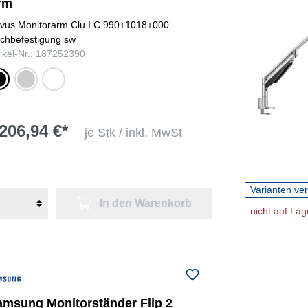
rm
vus Monitorarm Clu I C 990+1018+000
schbefestigung sw
tikel-Nr.: 187252390
warz
silber
weiß
206,94 €*
je Stk / inkl. MwSt
Varianten ve
In den Warenkorb
nicht auf Lag
amsung Monitorständer Flip 2