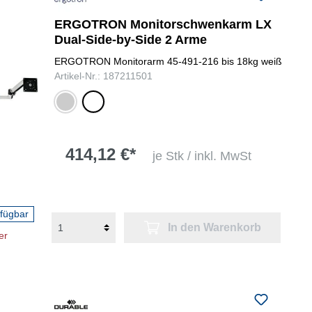
ERGOTRON Monitorschwenkarm LX
Dual-Side-by-Side 2 Arme
ERGOTRON Monitorarm 45-491-216 bis 18kg weiß
Artikel-Nr.: 187211501
silber
weiß
414,12 €*
je Stk / inkl. MwSt
rfügbar
In den Warenkorb
er