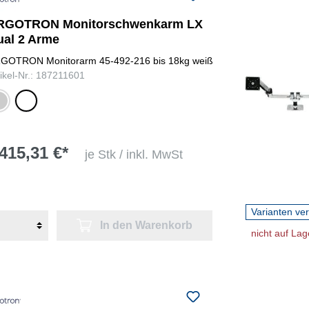
RGOTRON Monitorschwenkarm LX
ual 2 Arme
GOTRON Monitorarm 45-492-216 bis 18kg weiß
tikel-Nr.: 187211601
ber
weiß
415,31 €*
je Stk / inkl. MwSt
Varianten ve
In den Warenkorb
nicht auf Lag