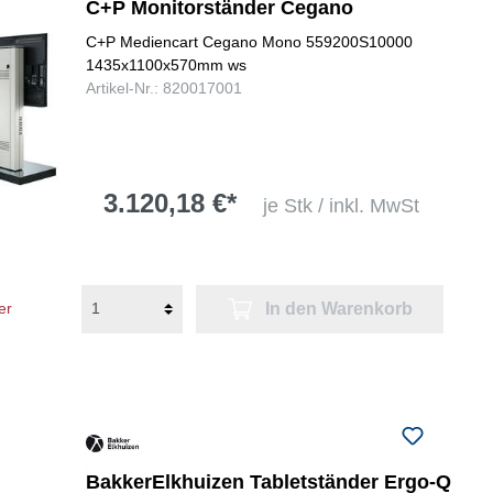
C+P Monitorständer Cegano
C+P Mediencart Cegano Mono 559200S10000
1435x1100x570mm ws
Artikel-Nr.: 820017001
3.120,18 €*
je Stk / inkl. MwSt
In den Warenkorb
er
BakkerElkhuizen Tabletständer Ergo-Q