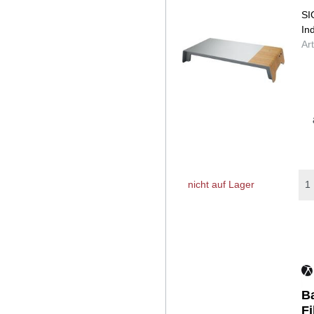
SI
In
Ar
nicht auf Lager
B
Fi