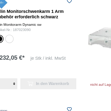
llin Monitorschwenkarm 1 Arm
ubehör erforderlich schwarz
lin Monitorarm Dynamic sw
tikel-Nr.: 187023090
warz
weiß
232,05 €*
je Stk / inkl. MwSt
In den Warenkorb
nicht auf Lag