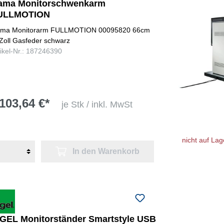
ama Monitorschwenkarm
ULLMOTION
ma Monitorarm FULLMOTION 00095820 66cm
Zoll Gasfeder schwarz
tikel-Nr.: 187246390
103,64 €*
je Stk / inkl. MwSt
nicht auf Lag
In den Warenkorb
IGEL Monitorständer Smartstyle USB