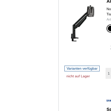
A
No
Ti
Ar
sch
Varianten verfügbar
nicht auf Lager
S