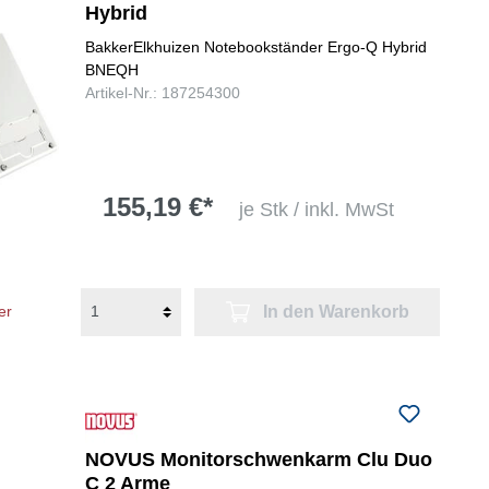
Hybrid
BakkerElkhuizen Notebookständer Ergo-Q Hybrid
BNEQH
Artikel-Nr.: 187254300
155,19 €*
je Stk / inkl. MwSt
In den Warenkorb
er
NOVUS Monitorschwenkarm Clu Duo
C 2 Arme