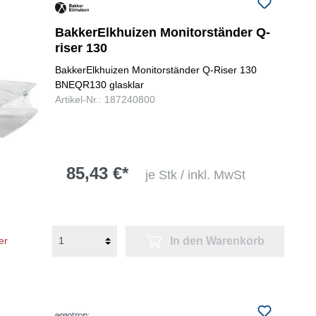
folgenden Nummer bei uns:
+49
0731 977197-0
BakkerElkhuizen Monitorständer Q-
riser 130
BakkerElkhuizen Monitorständer Q-Riser 130
BNEQR130 glasklar
Artikel-Nr.: 187240800
85,43 €*
je Stk / inkl. MwSt
In den Warenkorb
er