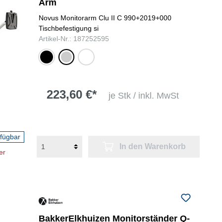
Arm
Novus Monitorarm Clu II C 990+2019+000
Tischbefestigung si
Artikel-Nr.: 187252595
schwarz
silber
weiß
223,60 €*
je Stk / inkl. MwSt
rfügbar
In den Warenkorb
er
BakkerElkhuizen Monitorständer Q-