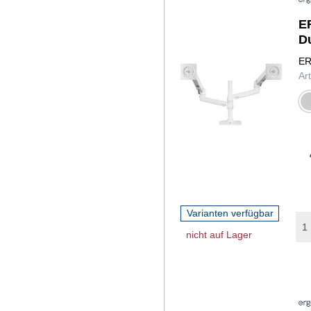
E
D
ER
Ar
sil
Varianten verfügbar
nicht auf Lager