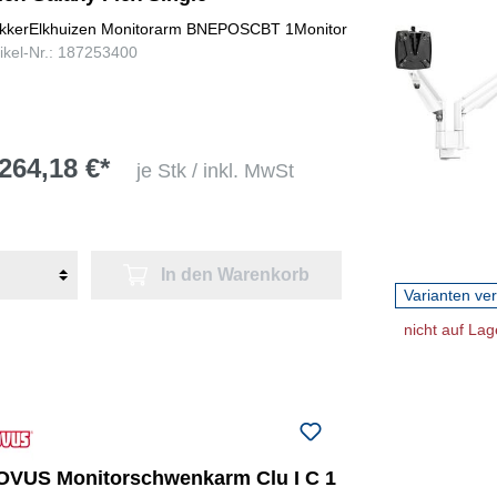
kkerElkhuizen Monitorarm BNEPOSCBT 1Monitor
tikel-Nr.: 187253400
264,18 €*
je Stk / inkl. MwSt
In den Warenkorb
Varianten ve
nicht auf Lag
OVUS Monitorschwenkarm Clu I C 1