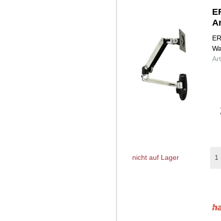
E
A
ER
Wa
Ar
nicht auf Lager