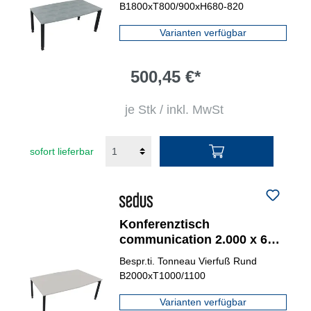
T) anthrazit metallic
B1800xT800/900xH680-820
Varianten verfügbar
500,45 €*
je Stk / inkl. MwSt
sofort lieferbar
Konferenztisch
communication 2.000 x 680-
820 x 1.000/1.100 mm (B x H
Bespr.ti. Tonneau Vierfuß Rund
x T) anthrazit metallic
B2000xT1000/1100
Varianten verfügbar