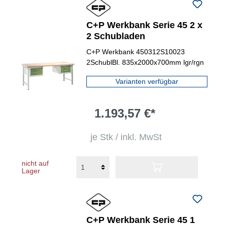
C+P Werkbank Serie 45 2 x
2 Schubladen
C+P Werkbank 450312S10023
2SchublBl. 835x2000x700mm lgr/rgn
Varianten verfügbar
1.193,57 €*
je Stk / inkl. MwSt
nicht auf
Lager
C+P Werkbank Serie 45 1