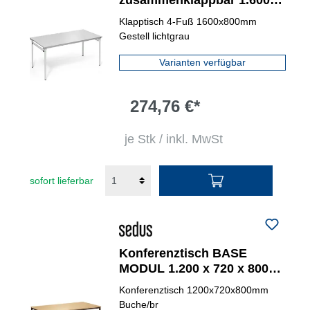
zusammenklappbar 1.600 x
720 x 800 mm (B x H x T)
Klapptisch 4-Fuß 1600x800mm
lichtgrau
Gestell lichtgrau
Varianten verfügbar
274,76 €*
je Stk / inkl. MwSt
sofort lieferbar
Konferenztisch BASE
MODUL 1.200 x 720 x 800
mm (B x H x T) sepiabraun
Konferenztisch 1200x720x800mm
Buche/br