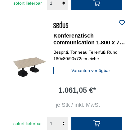
sofort lieferbar
Konferenztisch
communication 1.800 x 720
x 800/900 mm (B x H x T)
Bespr.ti. Tonneau Tellerfuß Rund
anthrazit metallic
180x80/90x72cm eiche
Varianten verfügbar
1.061,05 €*
je Stk / inkl. MwSt
sofort lieferbar