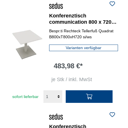
Konferenztisch
communication 800 x 720 x
800 mm (B x H x T)
Bespr.ti Rechteck Tellerfuß Quadrat
silberaluminium
B800xT800xH720 si/ws
Varianten verfügbar
483,98 €*
je Stk / inkl. MwSt
sofort lieferbar
Konferenztisch