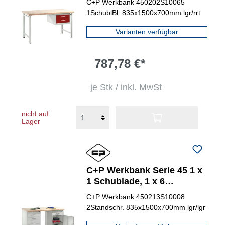
C+P Werkbank 450202S10065
1SchublBl. 835x1500x700mm lgr/rrt
Varianten verfügbar
787,78 €*
je Stk / inkl. MwSt
nicht auf
Lager
C+P Werkbank Serie 45 1 x
1 Schublade, 1 x 6
Schubladen
C+P Werkbank 450213S10008
2Standschr. 835x1500x700mm lgr/lgr