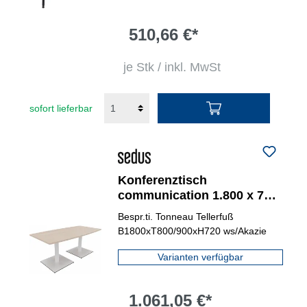
510,66 €*
je Stk / inkl. MwSt
sofort lieferbar
Konferenztisch
communication 1.800 x 720
x 800/900 mm (B x H x T)
Bespr.ti. Tonneau Tellerfuß
verkehrsweiß
B1800xT800/900xH720 ws/Akazie
Varianten verfügbar
1.061,05 €*