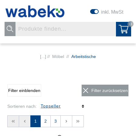
inkl. MwSt
0
[...] //
Möbel
//
Arbeitstische
Filter einblenden
Filter zurücksetzen
Sortieren nach:
<<
<
1
2
3
>
>>