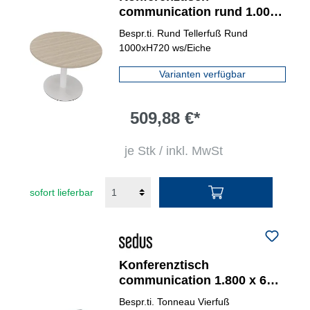
communication rund 1.000
x 720 mm (Ø x H)
Bespr.ti. Rund Tellerfuß Rund
verkehrsweiß
1000xH720 ws/Eiche
Varianten verfügbar
509,88 €*
je Stk / inkl. MwSt
sofort lieferbar
Konferenztisch
communication 1.800 x 680-
820 x 800/900 mm (B x H x
Bespr.ti. Tonneau Vierfuß