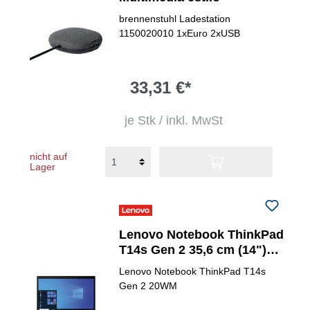
brennenstuhl Ladestation
1150020010 1xEuro 2xUSB
33,31 €*
je Stk / inkl. MwSt
nicht auf
Lager
Lenovo Notebook ThinkPad
T14s Gen 2 35,6 cm (14")
Intel Core i5 (11. Gen.)
Lenovo Notebook ThinkPad T14s
1135G7
Gen 2 20WM