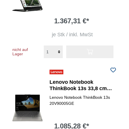
1.367,31 €*
je Stk / inkl. MwSt
nicht auf
Lager
Lenovo Notebook
ThinkBook 13s 33,8 cm
(13,3") Intel® Core&trade; i5
Lenovo Notebook ThinkBook 13s
20V90005GE
1.085,28 €*