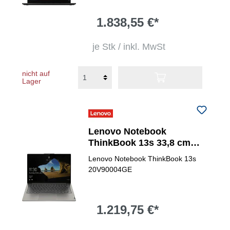
1.838,55 €*
je Stk / inkl. MwSt
nicht auf
Lager
Lenovo Notebook
ThinkBook 13s 33,8 cm
(13,3") Intel® Core&trade; i7
Lenovo Notebook ThinkBook 13s
20V90004GE
1.219,75 €*