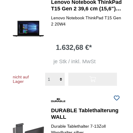
Lenovo Notebook ThinkPad
T15 Gen 2 39,6 cm (15,6")
Intel Core i5 (11. Gen.)
Lenovo Notebook ThinkPad T15 Gen
1135G7
2 20W4
1.632,68 €*
je Stk / inkl. MwSt
nicht auf
Lager
DURABLE Tablethalterung
WALL
Durable Tablethalter 7-13Zoll
Wandhalter silber