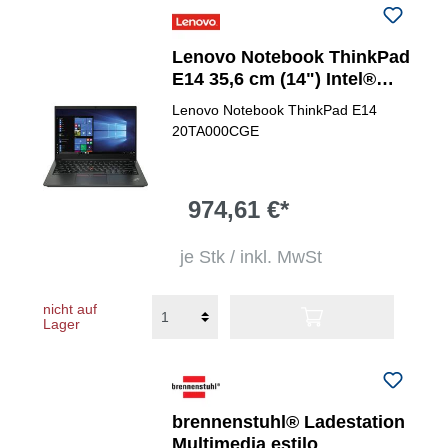
Lenovo Notebook ThinkPad
E14 35,6 cm (14") Intel®
Core&trade; i5
Lenovo Notebook ThinkPad E14
20TA000CGE
974,61 €*
je Stk / inkl. MwSt
nicht auf
Lager
brennenstuhl® Ladestation
Multimedia estilo