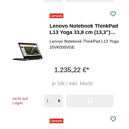
Lenovo Notebook ThinkPad
L13 Yoga 33,8 cm (13,3")
Intel® Core&trade; i5
Lenovo Notebook ThinkPad L13 Yoga
20VK000VGE
1.235,22 €*
je Stk / inkl. MwSt
nicht auf
Lager