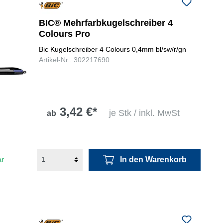
folgenden Nummer bei uns:
+49
0731 977197-0
BIC® Mehrfarbkugelschreiber 4
Colours Pro
Bic Kugelschreiber 4 Colours 0,4mm bl/sw/r/gn
Artikel-Nr.: 302217690
3,42 €*
je Stk / inkl. MwSt
ab
In den Warenkorb
ar