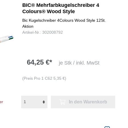
BIC® Mehrfarbkugelschreiber 4
Colours® Wood Style
Bic Kugelschreiber 4Colours Wood Style 12St.
Aktion
Artikel-Nr.: 302008792
64,25 €*
je Stk / inkl. MwSt
(Preis Pro 1 C62 5,35 €)
In den Warenkorb
er