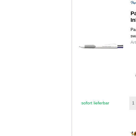
P
I
Pa
sw
Ar
sofort lieferbar