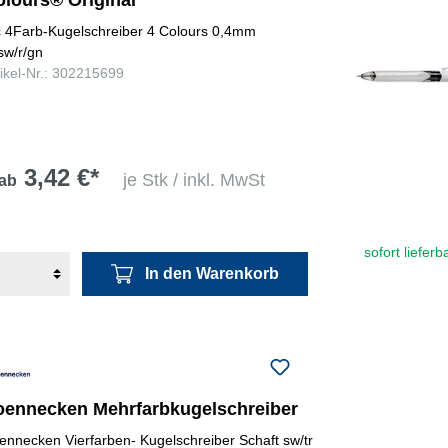
c 4Farb-Kugelschreiber 4 Colours 0,4mm
/sw/r/gn
tikel-Nr.: 302215699
3,42 €*
je Stk / inkl. MwSt
ab
sofort lieferb
In den Warenkorb
oennecken Mehrfarbkugelschreiber
ennecken Vierfarben- Kugelschreiber Schaft sw/tr