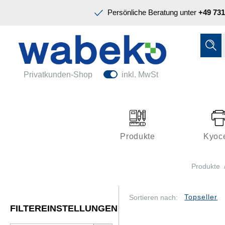
Präsentation & Planung
Persönliche Beratung unter
+49 731
Tinte & Toner
Schreiben & Korrigieren
Ordnen & Registrieren
Nützliches im Büro
Papiere & Blöcke
Privatkunden-Shop
inkl. MwSt
Technik & Zubehör
Büroeinrichtung
Kleben & Versenden
Produkte
Kyoc
Präsentation & Planung
Produkte
Tinte & Toner
Schreiben & Korrigieren
Sortieren nach:
FILTEREINSTELLUNGEN
Nützliches im Büro