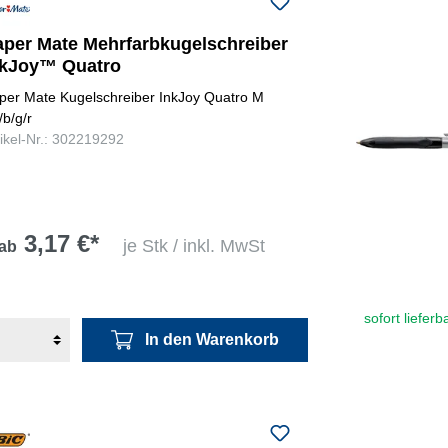
aper Mate Mehrfarbkugelschreiber
nkJoy™ Quatro
per Mate Kugelschreiber InkJoy Quatro M
/b/g/r
tikel-Nr.: 302219292
3,17 €*
je Stk / inkl. MwSt
ab
sofort lieferb
In den Warenkorb