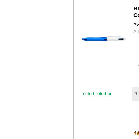
B
C
Bi
Ar
sofort lieferbar