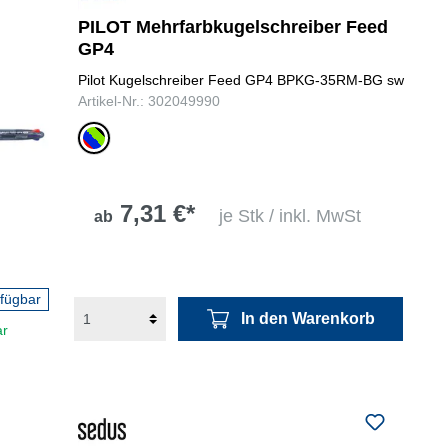
PILOT Mehrfarbkugelschreiber Feed
GP4
Pilot Kugelschreiber Feed GP4 BPKG-35RM-BG sw
Artikel-Nr.: 302049990
rot,
blau,
grün,
schwarz
7,31 €*
je Stk / inkl. MwSt
ab
rfügbar
In den Warenkorb
ar