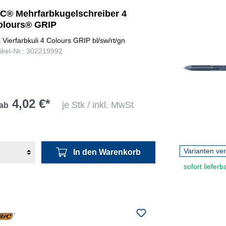
IC® Mehrfarbkugelschreiber 4
olours® GRIP
c Vierfarbkuli 4 Colours GRIP bl/sw/rt/gn
tikel-Nr.: 302219992
4,02 €*
je Stk / inkl. MwSt
ab
Varianten ve
In den Warenkorb
sofort lieferb