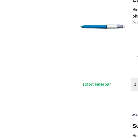
Bi
bl
Ar
sofort lieferbar
S
So