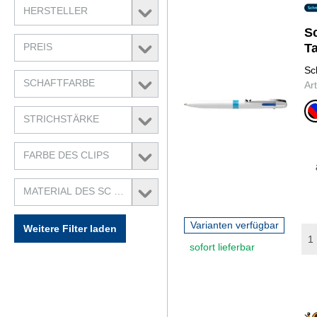
HERSTELLER
S
PREIS
T
Sc
SCHAFTFARBE
Ar
schw
rot,
blau
STRICHSTÄRKE
grün
FARBE DES CLIPS
MATERIAL DES SC ...
Varianten verfügbar
Weitere Filter laden
sofort lieferbar