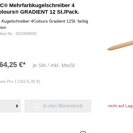
IC® Mehrfarbkugelschreiber 4
olours® GRADIENT 12 St./Pack.
c Kugelschreiber 4Colours Gradient 12St. farbig
tion
tikel-Nr.: 302008692
64,25 €*
je Stk / inkl. MwSt
reis Pro 1 C62 5,35 €)
In den Warenkorb
nicht auf Lag