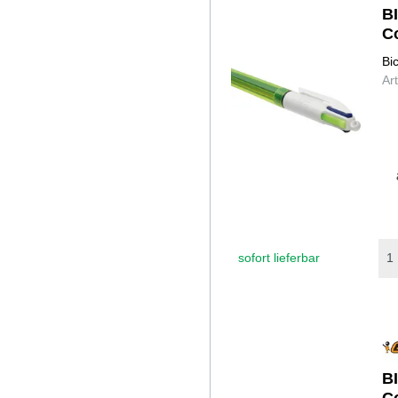
B
C
Bi
Ar
sofort lieferbar
B
C