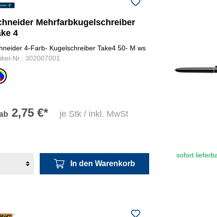
chneider Mehrfarbkugelschreiber
ake 4
hneider 4-Farb- Kugelschreiber Take4 50- M ws
tikel-Nr.: 302007001
arz,
,
2,75 €*
je Stk / inkl. MwSt
ab
sofort lieferb
In den Warenkorb