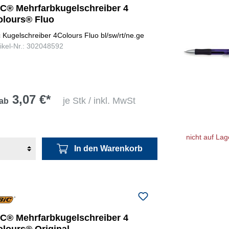
IC® Mehrfarbkugelschreiber 4
olours® Fluo
c Kugelschreiber 4Colours Fluo bl/sw/rt/ne.ge
tikel-Nr.: 302048592
3,07 €*
je Stk / inkl. MwSt
ab
nicht auf Lag
In den Warenkorb
IC® Mehrfarbkugelschreiber 4
olours® Original