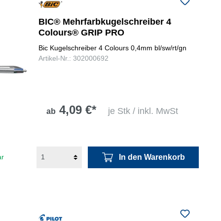
BIC® Mehrfarbkugelschreiber 4
Colours® GRIP PRO
Bic Kugelschreiber 4 Colours 0,4mm bl/sw/rt/gn
Artikel-Nr.: 302000692
4,09 €*
je Stk / inkl. MwSt
ab
In den Warenkorb
ar