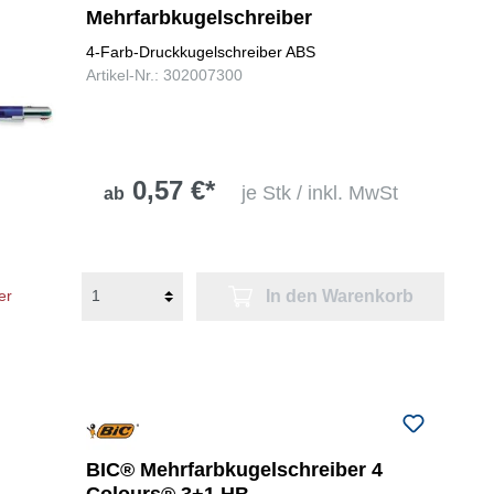
Mehrfarbkugelschreiber
4-Farb-Druckkugelschreiber ABS
Artikel-Nr.: 302007300
0,57 €*
je Stk / inkl. MwSt
ab
In den Warenkorb
er
BIC® Mehrfarbkugelschreiber 4
Colours® 3+1 HB