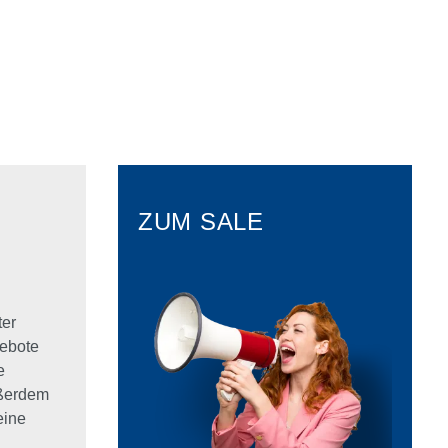
ZUM SALE
ter
ebote
e
ußerdem
eine