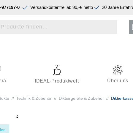
-977197-0
Versandkostenfrei ab 99,-€ netto
20 Jahre Erfahr
era
Über uns
IDEAL-Produktwelt
dukte
//
Technik & Zubehör
//
Diktiergeräte & Zubehör
//
Diktierkass
den.