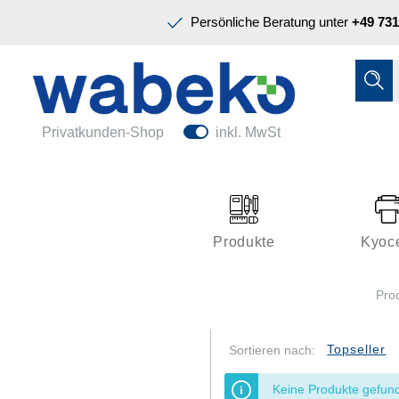
Präsentation & Planung
Persönliche Beratung unter
+49 731
Tinte & Toner
Schreiben & Korrigieren
Ordnen & Registrieren
Nützliches im Büro
Papiere & Blöcke
Privatkunden-Shop
inkl. MwSt
Technik & Zubehör
Büroeinrichtung
Kleben & Versenden
Produkte
Kyoc
Präsentation & Planung
Pro
Tinte & Toner
Schreiben & Korrigieren
Sortieren nach:
Nützliches im Büro
Keine Produkte gefun