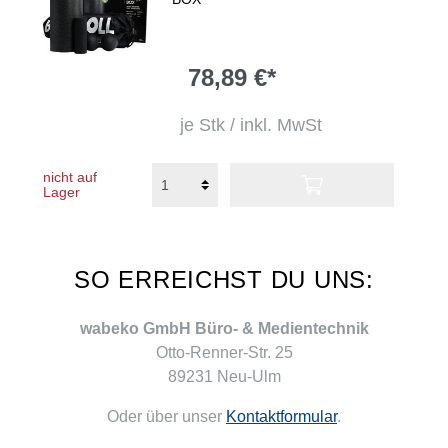
78,89 €*
je Stk / inkl. MwSt
nicht auf
Lager
SO ERREICHST DU UNS:
wabeko GmbH Büro- & Medientechnik
Otto-Renner-Str. 25
89231 Neu-Ulm
Oder über unser
Kontaktformular
.