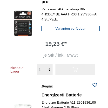
pro
Panasonic Akku eneloop BK-
4HCDE/4BE AAA HR03 1,2V/930mAh
4 St./Pack.
Varianten verfügbar
19,23 €*
je Stk / inkl. MwSt
nicht auf
Lager
Energizer® Batterie
Energizer Batterie A11 E301536100
Alkali Mangan 2 St./Pack.