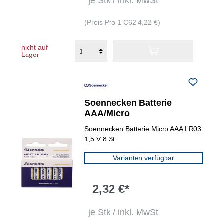
je Stk / inkl. MwSt
(Preis Pro 1 C62 4,22 €)
nicht auf
Lager
Soennecken Batterie
AAA/Micro
Soennecken Batterie Micro AAA LR03
1,5 V 8 St.
Varianten verfügbar
2,32 €*
je Stk / inkl. MwSt