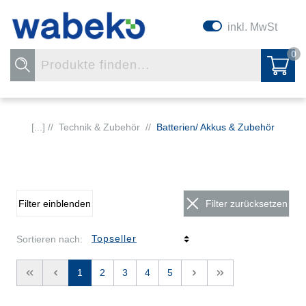
inkl. MwSt
0
[...] //
Technik & Zubehör
//
Batterien/ Akkus & Zubehör
Filter einblenden
Filter zurücksetzen
Sortieren nach:
<<
<
1
2
3
4
5
>
>>