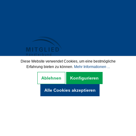
Diese Website verwendet Cookies, um eine bestmögliche
Erfahrung bieten zu können.
Mehr Informationen ...
Datenschutz
AGB
Impressum
Ablehnen
Konfigurieren
Widerrufsbelehrung
Alle Cookies akzeptieren
Hinweise zur Batterieentsorgung
Zahlung und Versand
* Alle Preise inkl. gesetzl. Mehrwertsteuer zzgl.
Versandkosten und ggf. Nachnamegebühren,