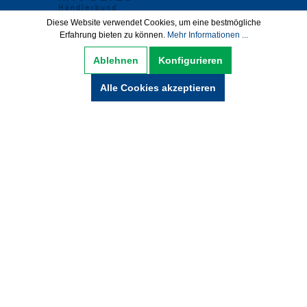
Diese Website verwendet Cookies, um eine bestmögliche
Erfahrung bieten zu können.
Mehr Informationen ...
Datenschutz
AGB
Impressum
Ablehnen
Konfigurieren
Widerrufsbelehrung
Alle Cookies akzeptieren
Hinweise zur Batterieentsorgung
Zahlung und Versand
* Alle Preise inkl. gesetzl. Mehrwertsteuer zzgl.
Versandkosten und ggf. Nachnamegebühren,
wenn nicht anders beschrieben.
© Copyright 2021 by wabeko GmbH Büro- &
Medientechnik - Alle Rechte vorbehalten.