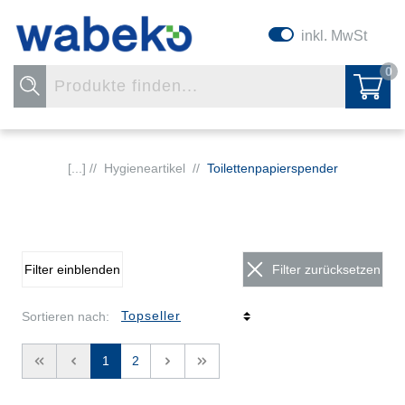
inkl. MwSt
0
[...] //
Hygieneartikel
//
Toilettenpapierspender
Filter einblenden
Filter zurücksetzen
Sortieren nach:
<<
<
1
2
>
>>