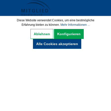
Diese Website verwendet Cookies, um eine bestmögliche
Erfahrung bieten zu können.
Mehr Informationen ...
Datenschutz
AGB
Impressum
Ablehnen
Konfigurieren
Widerrufsbelehrung
Alle Cookies akzeptieren
Hinweise zur Batterieentsorgung
Zahlung und Versand
* Alle Preise inkl. gesetzl. Mehrwertsteuer zzgl.
Versandkosten und ggf. Nachnamegebühren,
wenn nicht anders beschrieben.
© Copyright 2021 by wabeko GmbH Büro- &
Medientechnik - Alle Rechte vorbehalten.