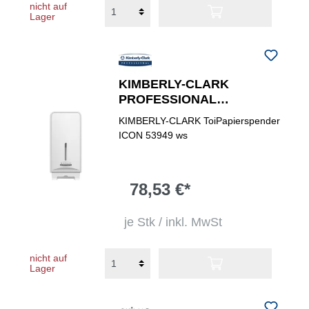
nicht auf
Lager
KIMBERLY-CLARK
PROFESSIONAL
Toilettenpapierspender
KIMBERLY-CLARK ToiPapierspender
ICON™ Einzelblatt-System
ICON 53949 ws
78,53 €*
je Stk / inkl. MwSt
nicht auf
Lager