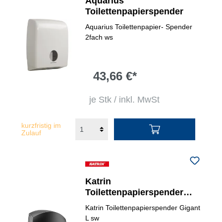
Aquarius
Toilettenpapierspender
Aquarius Toilettenpapier- Spender
2fach ws
43,66 €*
je Stk / inkl. MwSt
kurzfristig im
Zulauf
Katrin
Toilettenpapierspender
Gigant L
Katrin Toilettenpapierspender Gigant
L sw