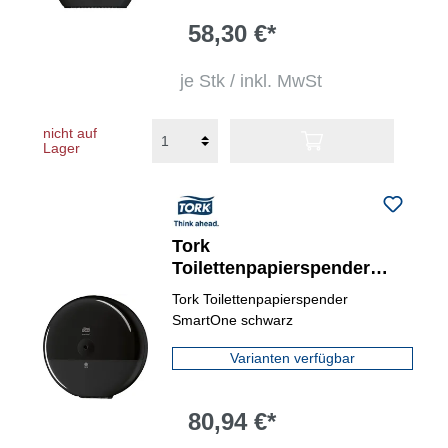
58,30 €*
je Stk / inkl. MwSt
nicht auf
Lager
Tork
Toilettenpapierspender
SmartOne®
Tork Toilettenpapierspender
SmartOne schwarz
Varianten verfügbar
80,94 €*