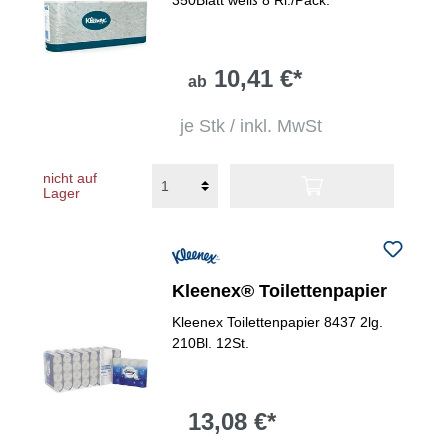
350Blatt weiß 8 Rl./Pack.
10,41 €*
ab
je Stk / inkl. MwSt
nicht auf
Lager
Kleenex® Toilettenpapier
Kleenex Toilettenpapier 8437 2lg.
210Bl. 12St.
13,08 €*