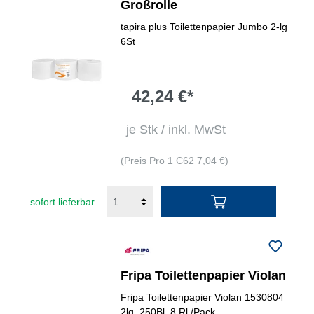
Großrolle
tapira plus Toilettenpapier Jumbo 2-lg
6St
42,24 €*
je Stk / inkl. MwSt
(Preis Pro 1 C62 7,04 €)
sofort lieferbar
Fripa Toilettenpapier Violan
Fripa Toilettenpapier Violan 1530804
2lg. 250Bl. 8 Rl./Pack.