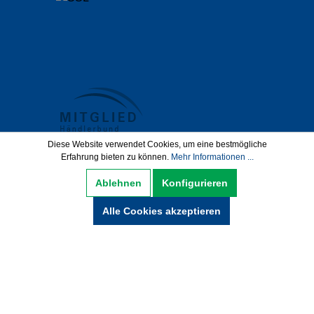
Diese Website verwendet Cookies, um eine bestmögliche
Erfahrung bieten zu können.
Mehr Informationen ...
Datenschutz
AGB
Impressum
Ablehnen
Konfigurieren
Widerrufsbelehrung
Alle Cookies akzeptieren
Hinweise zur Batterieentsorgung
Zahlung und Versand
* Alle Preise inkl. gesetzl. Mehrwertsteuer zzgl.
Versandkosten und ggf. Nachnamegebühren,