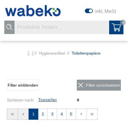
inkl. MwSt
0
[...] //
Hygieneartikel
//
Toilettenpapiere
Filter einblenden
Filter zurücksetzen
Sortieren nach:
<<
<
1
2
3
4
5
>
>>