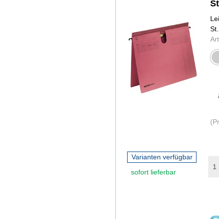
St
Le
St.
Ar
gr
(P
Varianten verfügbar
sofort lieferbar