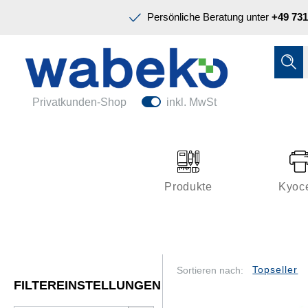
Präsentation & Planung
Persönliche Beratung unter
+49 731
Tinte & Toner
Schreiben & Korrigieren
Ordnen & Registrieren
Nützliches im Büro
Papiere & Blöcke
Privatkunden-Shop
inkl. MwSt
Technik & Zubehör
Büroeinrichtung
Kleben & Versenden
Produkte
Kyoc
Präsentation & Planung
Tinte & Toner
Schreiben & Korrigieren
Sortieren nach:
FILTEREINSTELLUNGEN
Nützliches im Büro