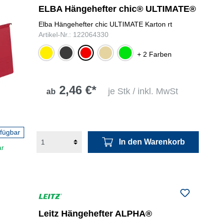
ELBA Hängehefter chic® ULTIMATE®
Elba Hängehefter chic ULTIMATE Karton rt
Artikel-Nr.: 122064330
gelb
anthrazit
rot
chamois
grün
+ 2 Farben
2,46 €*
je Stk / inkl. MwSt
ab
rfügbar
In den Warenkorb
ar
Leitz Hängehefter ALPHA®