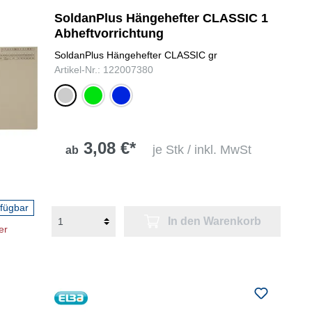
SoldanPlus Hängehefter CLASSIC 1
Abheftvorrichtung
SoldanPlus Hängehefter CLASSIC gr
Artikel-Nr.: 122007380
grau
grün
blau
3,08 €*
je Stk / inkl. MwSt
ab
rfügbar
In den Warenkorb
er