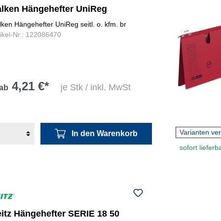
alken Hängehefter UniReg
lken Hängehefter UniReg seitl. o. kfm. br
tikel-Nr.: 122086470
4,21 €*
je Stk / inkl. MwSt
ab
Varianten ve
In den Warenkorb
sofort lieferb
eitz Hängehefter SERIE 18 50