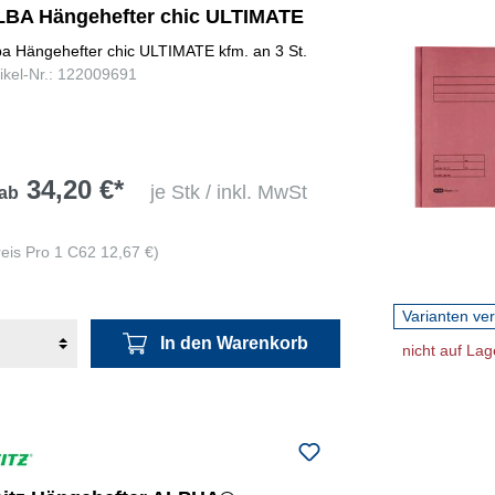
LBA Hängehefter chic ULTIMATE
ba Hängehefter chic ULTIMATE kfm. an 3 St.
tikel-Nr.: 122009691
34,20 €*
je Stk / inkl. MwSt
ab
reis Pro 1 C62 12,67 €)
Varianten ve
In den Warenkorb
nicht auf Lag