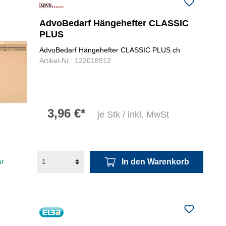
folgenden Nummer bei uns:
+49
0731 977197-0
AdvoBedarf Hängehefter CLASSIC
PLUS
AdvoBedarf Hängehefter CLASSIC PLUS ch
Artikel-Nr.: 122018912
3,96 €*
je Stk / inkl. MwSt
In den Warenkorb
ar