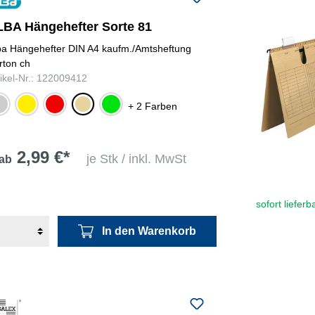
LBA Hängehefter Sorte 81
ba Hängehefter DIN A4 kaufm./Amtsheftung
rton ch
tikel-Nr.: 122009412
au
gelb
rot
chamois
grün
+ 2 Farben
2,99 €*
je Stk / inkl. MwSt
ab
sofort lieferb
In den Warenkorb