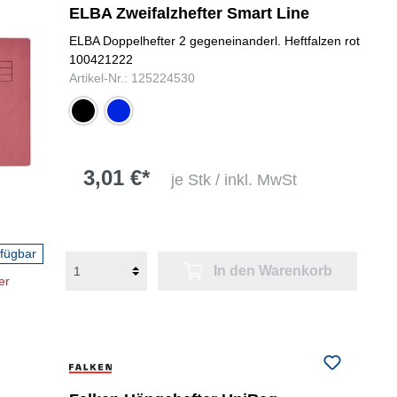
ELBA Zweifalzhefter Smart Line
ELBA Doppelhefter 2 gegeneinanderl. Heftfalzen rot
100421222
Artikel-Nr.: 125224530
schwarz
blau
3,01 €*
je Stk / inkl. MwSt
rfügbar
In den Warenkorb
er