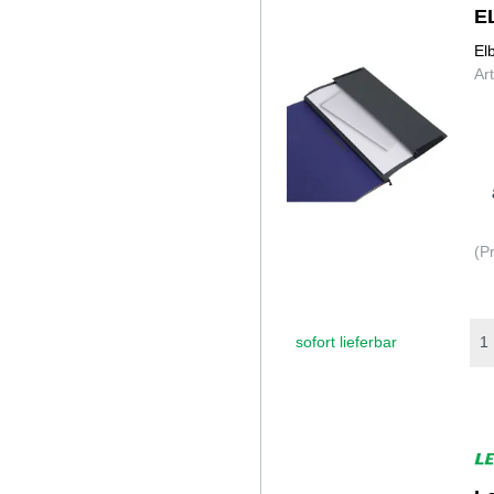
E
El
Ar
(P
sofort lieferbar