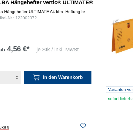
LBA Hängehefter vertic® ULTIMATE®
ba Hängehefter ULTIMATE A4 kfm. Heftung br
tikel-Nr.: 122002072
4,56 €*
je Stk / inkl. MwSt
ab
In den Warenkorb
Varianten ve
sofort lieferb