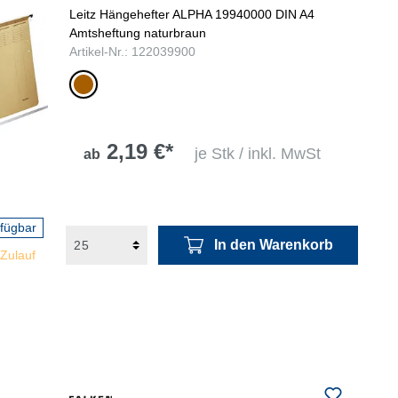
Leitz Hängehefter ALPHA 19940000 DIN A4
Amtsheftung naturbraun
Artikel-Nr.: 122039900
naturbraun
2,19 €*
je Stk / inkl. MwSt
ab
rfügbar
In den Warenkorb
 Zulauf