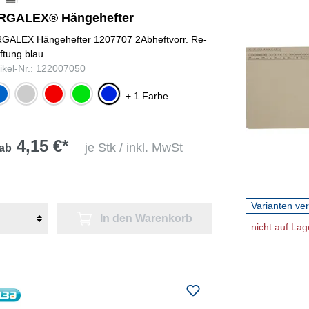
RGALEX® Hängehefter
GALEX Hängehefter 1207707 2Abheftvorr. Re-
ftung blau
tikel-Nr.: 122007050
lblau
grau
rot
grün
blau
+ 1 Farbe
4,15 €*
je Stk / inkl. MwSt
ab
Varianten ve
In den Warenkorb
nicht auf Lag