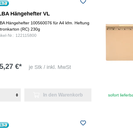
LBA Hängehefter VL
BA Hängehefter 100560076 für A4 kfm. Heftung
tronkarton (RC) 230g
tikel-Nr.: 122115800
5,27 €*
je Stk / inkl. MwSt
In den Warenkorb
sofort lieferb