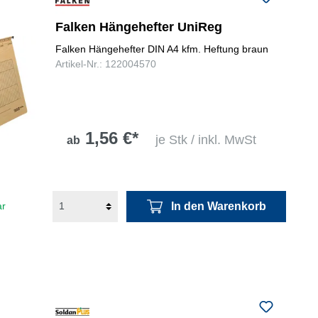
Falken Hängehefter UniReg
Falken Hängehefter DIN A4 kfm. Heftung braun
Artikel-Nr.: 122004570
1,56 €*
je Stk / inkl. MwSt
ab
In den Warenkorb
ar