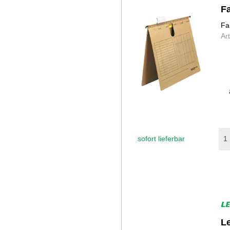
F
Fa
Ar
sofort lieferbar
L