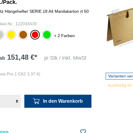
./Pack.
itz Hängehefter SERIE 18 A4 Manilakarton rt 50
tikel-Nr.: 122033430
au
gelb
naturbraun
rot
grün
+ 2 Farben
151,48 €*
je Stk / inkl. MwSt
ab
reis Pro 1 C62 3,37 €)
Varianten ve
kurzfristig im
In den Warenkorb