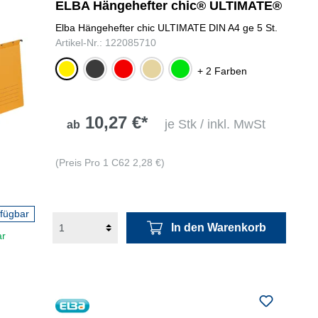
ELBA Hängehefter chic® ULTIMATE®
Elba Hängehefter chic ULTIMATE DIN A4 ge 5 St.
Artikel-Nr.: 122085710
gelb
anthrazit
rot
chamois
grün
+ 2 Farben
10,27 €*
je Stk / inkl. MwSt
ab
(Preis Pro 1 C62 2,28 €)
rfügbar
In den Warenkorb
ar