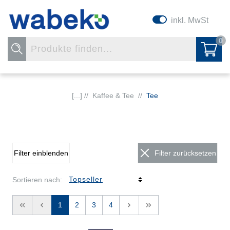
inkl. MwSt
0
[...] //
Kaffee & Tee
//
Tee
Filter einblenden
Filter zurücksetzen
Sortieren nach:
<<
<
1
2
3
4
>
>>