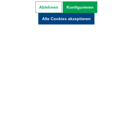
Datenschutz
AGB
Impressum
Ablehnen
Konfigurieren
Widerrufsbelehrung
Alle Cookies akzeptieren
Hinweise zur Batterieentsorgung
Zahlung und Versand
* Alle Preise inkl. gesetzl. Mehrwertsteuer zzgl.
Versandkosten und ggf. Nachnamegebühren,
wenn nicht anders beschrieben.
© Copyright 2021 by wabeko GmbH Büro- &
Medientechnik - Alle Rechte vorbehalten.