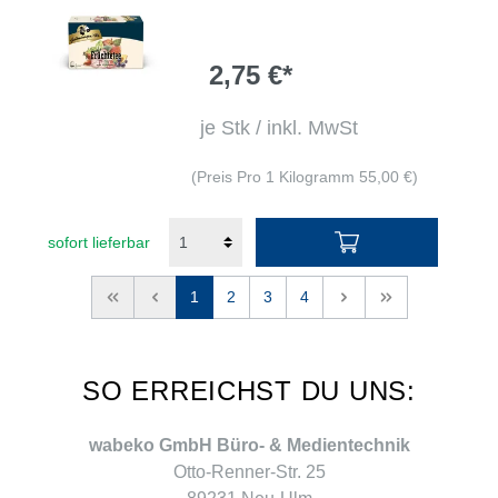
2,75 €*
je Stk / inkl. MwSt
(Preis Pro 1 Kilogramm 55,00 €)
sofort lieferbar
<<
<
1
2
3
4
>
>>
SO ERREICHST DU UNS:
wabeko GmbH Büro- & Medientechnik
Otto-Renner-Str. 25