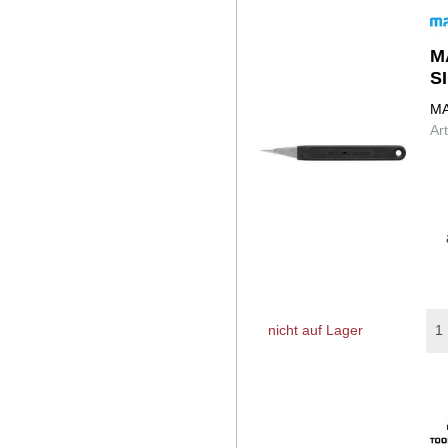
M
S
MA
Ar
nicht auf Lager