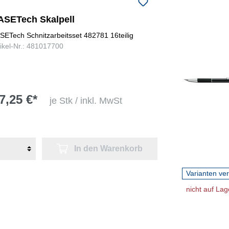
ASETech Skalpell
SETech Schnitzarbeitsset 482781 16teilig
tikel-Nr.: 481017700
7,25 €*
je Stk / inkl. MwSt
In den Warenkorb
Varianten ve
nicht auf Lag