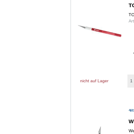
T
TO
Ar
nicht auf Lager
We
We