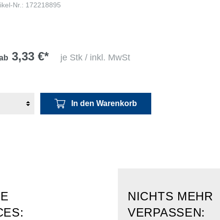
tikel-Nr.: 172218895
3,33 €*
je Stk / inkl. MwSt
ab
In den Warenkorb
RE
NICHTS MEHR
CES:
VERPASSEN: