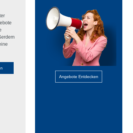
ter
ebote
e
ußerdem
eine
en
Angebote Entdecken