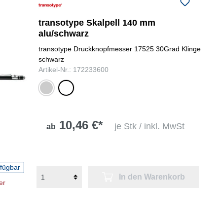
folgenden Nummer bei uns:
+49
0731 977197-0
transotype Skalpell 140 mm
alu/schwarz
transotype Druckknopfmesser 17525 30Grad Klinge
schwarz
Artikel-Nr.: 172233600
silber
alu/schwarz
10,46 €*
je Stk / inkl. MwSt
ab
rfügbar
In den Warenkorb
er