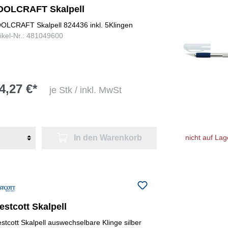
OOLCRAFT Skalpell
OLCRAFT Skalpell 824436 inkl. 5Klingen
tikel-Nr.: 481049600
4,27 €*
je Stk / inkl. MwSt
In den Warenkorb
nicht auf Lag
stcott Skalpell
stcott Skalpell auswechselbare Klinge silber