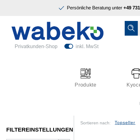
Präsentation & Planung
Persönliche Beratung unter
+49 731
Tinte & Toner
Schreiben & Korrigieren
Ordnen & Registrieren
Nützliches im Büro
Papiere & Blöcke
Privatkunden-Shop
inkl. MwSt
Technik & Zubehör
Büroeinrichtung
Kleben & Versenden
Produkte
Kyoc
Präsentation & Planung
Tinte & Toner
Schreiben & Korrigieren
Sortieren nach:
FILTEREINSTELLUNGEN
Nützliches im Büro