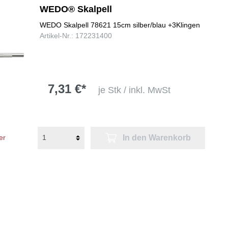
WEDO® Skalpell
WEDO Skalpell 78621 15cm silber/blau +3Klingen
Artikel-Nr.: 172231400
7,31 €*
je Stk / inkl. MwSt
In den Warenkorb
er