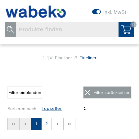
inkl. MwSt
0
[...] //
Fineliner
//
Fineliner
Filter einblenden
Filter zurücksetzen
Sortieren nach:
<<
<
1
2
>
>>