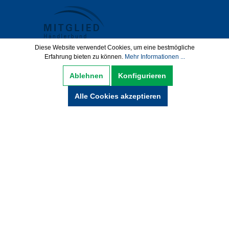
Diese Website verwendet Cookies, um eine bestmögliche
Erfahrung bieten zu können.
Mehr Informationen ...
Datenschutz
AGB
Impressum
Ablehnen
Konfigurieren
Widerrufsbelehrung
Alle Cookies akzeptieren
Hinweise zur Batterieentsorgung
Zahlung und Versand
* Alle Preise inkl. gesetzl. Mehrwertsteuer zzgl.
Versandkosten und ggf. Nachnamegebühren,
wenn nicht anders beschrieben.
© Copyright 2021 by wabeko GmbH Büro- &
Medientechnik - Alle Rechte vorbehalten.