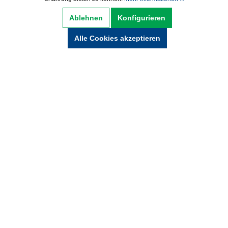
Datenschutz
AGB
Impressum
Ablehnen
Konfigurieren
Widerrufsbelehrung
Alle Cookies akzeptieren
Hinweise zur Batterieentsorgung
Zahlung und Versand
* Alle Preise inkl. gesetzl. Mehrwertsteuer zzgl.
Versandkosten und ggf. Nachnamegebühren,
wenn nicht anders beschrieben.
© Copyright 2021 by wabeko GmbH Büro- &
Medientechnik - Alle Rechte vorbehalten.