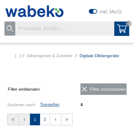
inkl. MwSt
0
[...] //
Diktiergeräte & Zubehör
//
Digitale Diktiergeräte
Filter einblenden
Filter zurücksetzen
Sortieren nach:
<<
<
1
2
>
>>