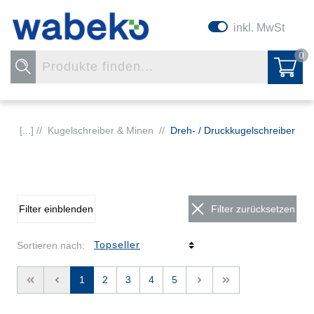
inkl. MwSt
0
[...] //
Kugelschreiber & Minen
//
Dreh- / Druckkugelschreiber
Filter einblenden
Filter zurücksetzen
Sortieren nach:
<<
<
1
2
3
4
5
>
>>