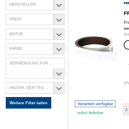
HERSTELLER
F
PREIS
Fr
we
MASSE
Ar
we
FARBE
VERWENDUNG FÜR ...
(P
ANZAHL DER TEIL ...
Weitere Filter laden
Varianten verfügbar
sofort lieferbar