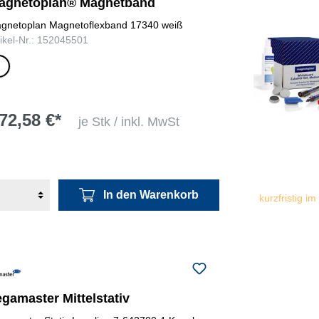
agnetoplan® Magnetband
gnetoplan Magnetoflexband 17340 weiß
tikel-Nr.: 152045501
iß
72,58 €*
je Stk / inkl. MwSt
In den Warenkorb
kurzfristig im
gamaster Mittelstativ