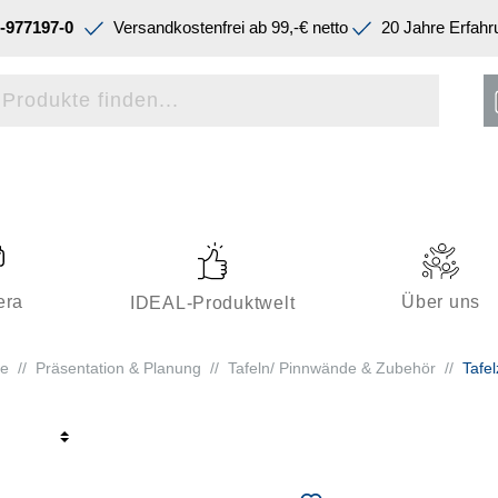
-977197-0
Versandkostenfrei ab 99,-€ netto
20 Jahre Erfahr
era
Über uns
IDEAL-Produktwelt
te
//
Präsentation & Planung
//
Tafeln/ Pinnwände & Zubehör
//
Tafe