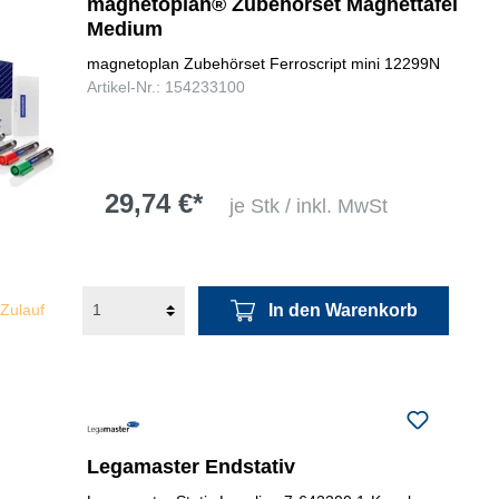
magnetoplan® Zubehörset Magnettafel
Medium
magnetoplan Zubehörset Ferroscript mini 12299N
Artikel-Nr.: 154233100
29,74 €*
je Stk / inkl. MwSt
In den Warenkorb
 Zulauf
Legamaster Endstativ