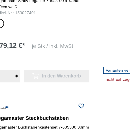
gamaster Stativ Legaline 7-642700 4-Kanal
0cm weiß
tikel-Nr.: 150027401
iß
79,12 €*
je Stk / inkl. MwSt
Varianten ve
In den Warenkorb
nicht auf Lag
egamaster Steckbuchstaben
gamaster Buchstabenkastenset 7-605300 30mm