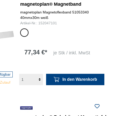
magnetoplan® Magnetband
magnetoplan Magnetoflexband 51053340
40mmx30m weiß
Artikel-Nr.: 152047101
weiß
77,34 €*
je Stk / inkl. MwSt
rfügbar
In den Warenkorb
 Zulauf