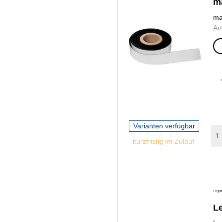
m
ma
Ar
we
Varianten verfügbar
kurzfristig im Zulauf
Le