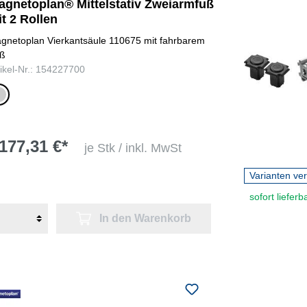
agnetoplan® Mittelstativ Zweiarmfuß
t 2 Rollen
gnetoplan Vierkantsäule 110675 mit fahrbarem
ß
tikel-Nr.: 154227700
ber
177,31 €*
je Stk / inkl. MwSt
Varianten ve
sofort lieferb
In den Warenkorb