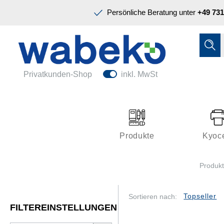
Präsentation & Planung
Persönliche Beratung unter
+49 731
Tinte & Toner
Schreiben & Korrigieren
Ordnen & Registrieren
Nützliches im Büro
Papiere & Blöcke
Privatkunden-Shop
inkl. MwSt
Technik & Zubehör
Büroeinrichtung
Kleben & Versenden
Produkte
Kyoc
Präsentation & Planung
Produk
Tinte & Toner
Schreiben & Korrigieren
Sortieren nach:
FILTEREINSTELLUNGEN
Nützliches im Büro