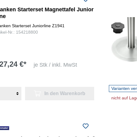
anken Starterset Magnettafel Junior
ine
anken Starterset Juniorline Z1941
tikel-Nr.: 154218800
27,24 €*
je Stk / inkl. MwSt
Varianten ve
In den Warenkorb
nicht auf Lag