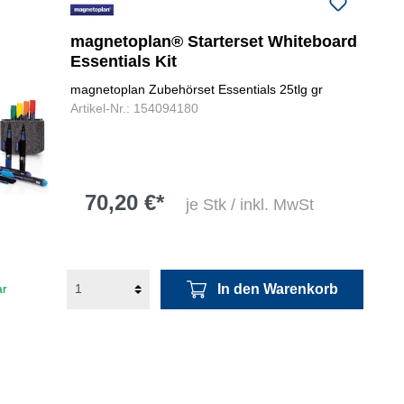
folgenden Nummer bei uns:
+49
0731 977197-0
magnetoplan® Starterset Whiteboard
Essentials Kit
magnetoplan Zubehörset Essentials 25tlg gr
Artikel-Nr.: 154094180
70,20 €*
je Stk / inkl. MwSt
In den Warenkorb
ar