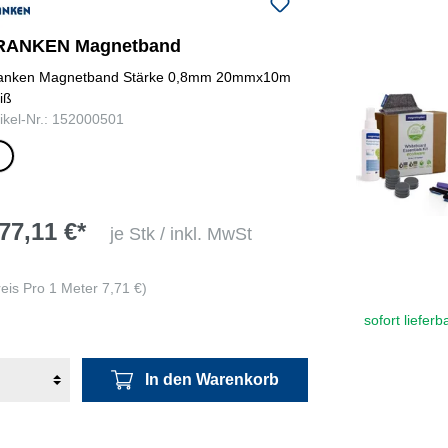
RANKEN Magnetband
anken Magnetband Stärke 0,8mm 20mmx10m
iß
tikel-Nr.: 152000501
iß
77,11 €*
je Stk / inkl. MwSt
reis Pro 1 Meter 7,71 €)
sofort lieferb
In den Warenkorb