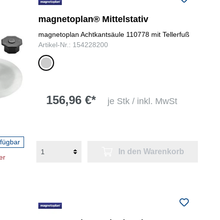
magnetoplan® Mittelstativ
magnetoplan Achtkantsäule 110778 mit Tellerfuß
Artikel-Nr.: 154228200
silber
156,96 €*
je Stk / inkl. MwSt
rfügbar
In den Warenkorb
er