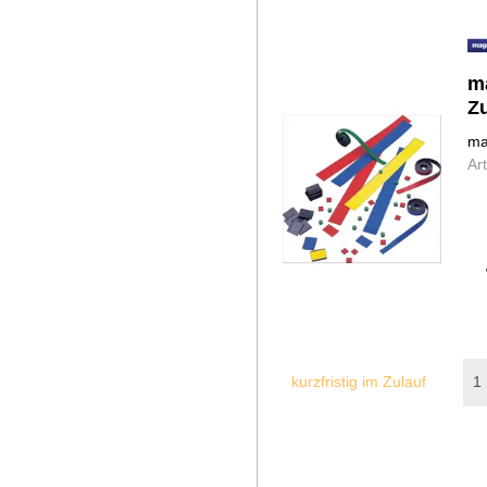
m
Z
ma
Ar
kurzfristig im Zulauf