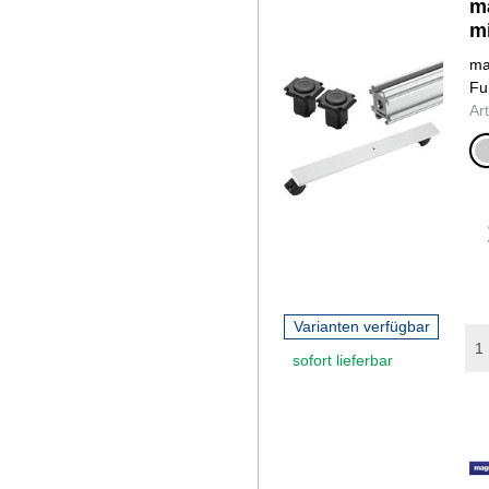
m
mi
ma
Fu
Ar
sil
Varianten verfügbar
sofort lieferbar