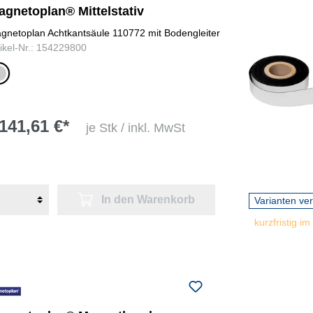
agnetoplan® Mittelstativ
gnetoplan Achtkantsäule 110772 mit Bodengleiter
tikel-Nr.: 154229800
ber
141,61 €*
je Stk / inkl. MwSt
In den Warenkorb
Varianten ve
kurzfristig im