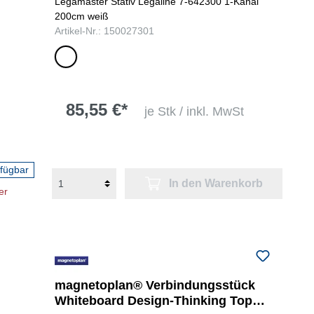
Legamaster Stativ Legaline 7-642300 1-Kanal
200cm weiß
Artikel-Nr.: 150027301
weiß
85,55 €*
je Stk / inkl. MwSt
rfügbar
In den Warenkorb
er
magnetoplan® Verbindungsstück
Whiteboard Design-Thinking Top