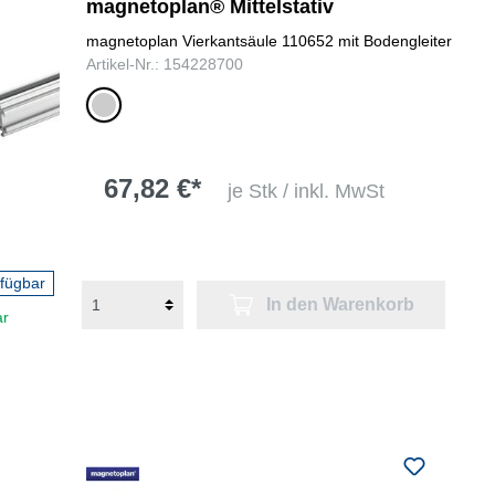
magnetoplan® Mittelstativ
magnetoplan Vierkantsäule 110652 mit Bodengleiter
Artikel-Nr.: 154228700
silber
67,82 €*
je Stk / inkl. MwSt
rfügbar
In den Warenkorb
ar