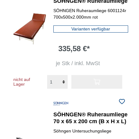
SÖHNGEN® Ruheraumliege
SÖHNGEN Ruheraumliege 6001124r
700x500x2.000mm rot
Varianten verfügbar
335,58 €*
je Stk / inkl. MwSt
nicht auf
Lager
SÖHNGEN® Ruheraumliege
70 x 65 x 200 cm (B x H x L)
Söhngen Untersuchungsliege