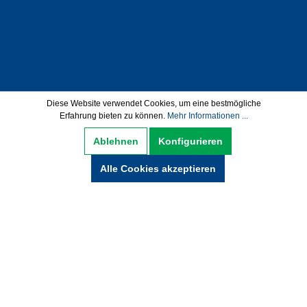
Datenschutz
AGB
Impressum
Diese Website verwendet Cookies, um eine bestmögliche
Erfahrung bieten zu können.
Mehr Informationen ...
Widerrufsbelehrung
Ablehnen
Konfigurieren
Hinweise zur Batterieentsorgung
Zahlung und Versand
Alle Cookies akzeptieren
* Alle Preise inkl. gesetzl. Mehrwertsteuer zzgl.
Versandkosten und ggf. Nachnamegebühren,
wenn nicht anders beschrieben.
© Copyright 2021 by wabeko GmbH Büro- &
Medientechnik - Alle Rechte vorbehalten.