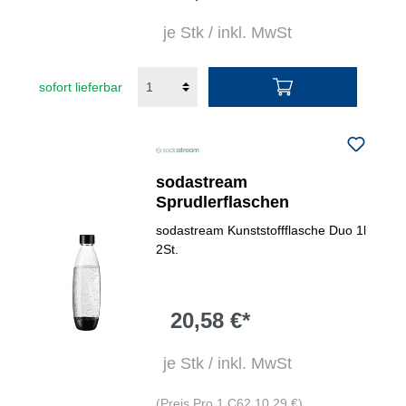
je Stk / inkl. MwSt
sofort lieferbar
sodastream
Sprudlerflaschen
sodastream Kunststoffflasche Duo 1l
2St.
20,58 €*
je Stk / inkl. MwSt
(Preis Pro 1 C62 10,29 €)