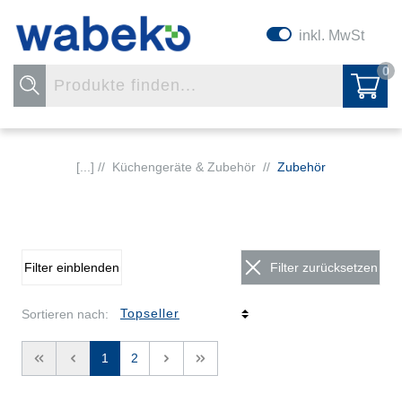
inkl. MwSt
0
[...] //
Küchengeräte & Zubehör
//
Zubehör
Filter einblenden
Filter zurücksetzen
Sortieren nach:
<<
<
1
2
>
>>