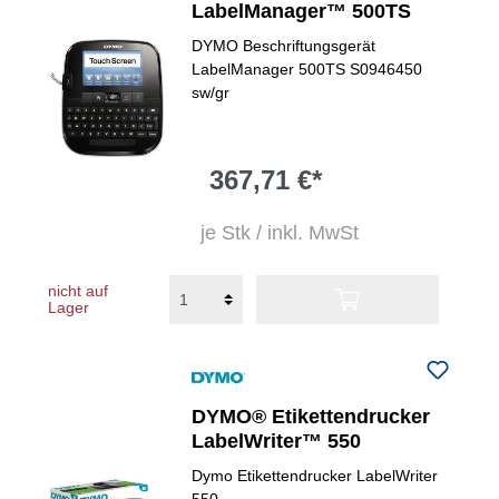
LabelManager™ 500TS
DYMO Beschriftungsgerät
LabelManager 500TS S0946450
sw/gr
367,71 €*
je Stk / inkl. MwSt
nicht auf
Lager
DYMO® Etikettendrucker
LabelWriter™ 550
Dymo Etikettendrucker LabelWriter