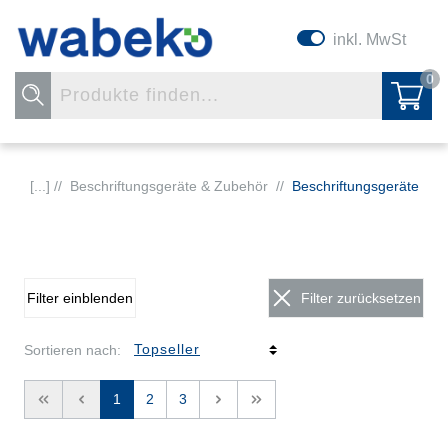
inkl. MwSt
0
[...] //
Beschriftungsgeräte & Zubehör
//
Beschriftungsgeräte
Filter einblenden
Filter zurücksetzen
Sortieren nach:
<<
<
1
2
3
>
>>