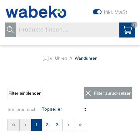
inkl. MwSt
0
[...] //
Uhren
//
Wanduhren
Filter einblenden
Filter zurücksetzen
Sortieren nach:
<<
<
1
2
3
>
>>