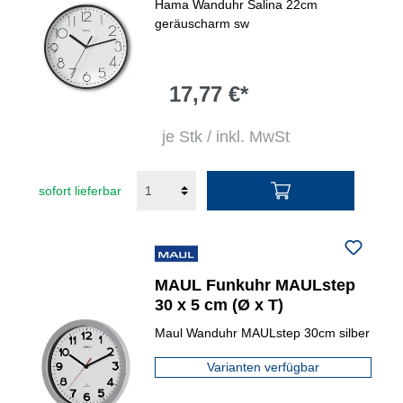
Hama Wanduhr Salina 22cm
geräuscharm sw
17,77 €*
je Stk / inkl. MwSt
sofort lieferbar
MAUL Funkuhr MAULstep
30 x 5 cm (Ø x T)
Maul Wanduhr MAULstep 30cm silber
Varianten verfügbar