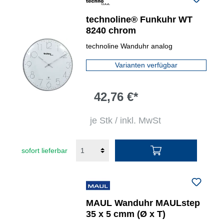
technoline® Funkuhr WT
8240 chrom
technoline Wanduhr analog
Varianten verfügbar
42,76 €*
je Stk / inkl. MwSt
sofort lieferbar
MAUL Wanduhr MAULstep
35 x 5 cmm (Ø x T)