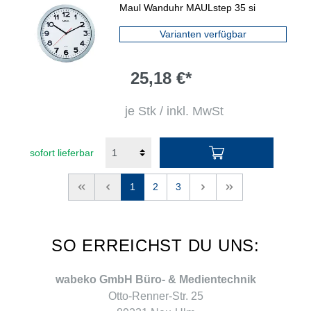
Maul Wanduhr MAULstep 35 si
Varianten verfügbar
25,18 €*
je Stk / inkl. MwSt
sofort lieferbar
<<
<
1
2
3
>
>>
SO ERREICHST DU UNS:
wabeko GmbH Büro- & Medientechnik
Otto-Renner-Str. 25