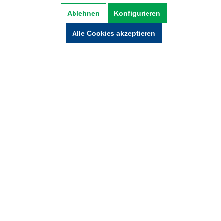
Datenschutz
AGB
Impressum
Ablehnen
Konfigurieren
Widerrufsbelehrung
Alle Cookies akzeptieren
Hinweise zur Batterieentsorgung
Zahlung und Versand
* Alle Preise inkl. gesetzl. Mehrwertsteuer zzgl.
Versandkosten und ggf. Nachnamegebühren,
wenn nicht anders beschrieben.
© Copyright 2021 by wabeko GmbH Büro- &
Medientechnik - Alle Rechte vorbehalten.