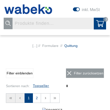
inkl. MwSt
0
[...] //
Formulare
//
Quittung
Filter einblenden
Filter zurücksetzen
Sortieren nach:
<<
<
1
2
>
>>