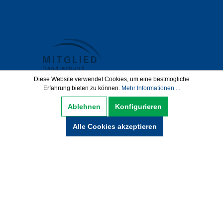
Diese Website verwendet Cookies, um eine bestmögliche
Erfahrung bieten zu können.
Mehr Informationen ...
Datenschutz
AGB
Impressum
Ablehnen
Konfigurieren
Widerrufsbelehrung
Alle Cookies akzeptieren
Hinweise zur Batterieentsorgung
Zahlung und Versand
* Alle Preise inkl. gesetzl. Mehrwertsteuer zzgl.
Versandkosten und ggf. Nachnamegebühren,
wenn nicht anders beschrieben.