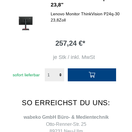
23,8"
Lenovo Monitor ThinkVision P24q-30
23,8Zoll
257,24 €*
je Stk / inkl. MwSt
sofort lieferbar
SO ERREICHST DU UNS:
wabeko GmbH Büro- & Medientechnik
Otto-Renner-Str. 25
89231 Neu-Ulm