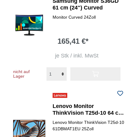
Samsung Monitor S36GD
61 cm (24") Curved
Monitor Curved 24Zoll
165,41 €*
je Stk / inkl. MwSt
nicht auf
Lager
Lenovo Monitor
ThinkVision T25d-10 64 cm
(25")
Lenovo Monitor ThinkVision T25d-10
61DBMAT1EU 25Zoll