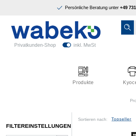
Präsentation & Planung
Persönliche Beratung unter
+49 731
Tinte & Toner
Schreiben & Korrigieren
Ordnen & Registrieren
Nützliches im Büro
Papiere & Blöcke
Privatkunden-Shop
inkl. MwSt
Technik & Zubehör
Büroeinrichtung
Kleben & Versenden
Produkte
Kyoc
Präsentation & Planung
Pr
Tinte & Toner
Schreiben & Korrigieren
Sortieren nach:
FILTEREINSTELLUNGEN
Nützliches im Büro