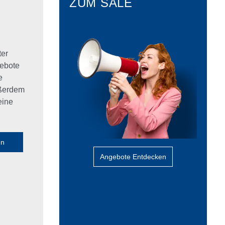
ZUM SALE
ter
ebote
e
ußerdem
eine
en
Angebote Entdecken