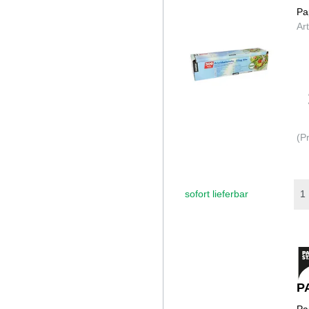
Pa
Ar
(P
sofort lieferbar
P
Pa