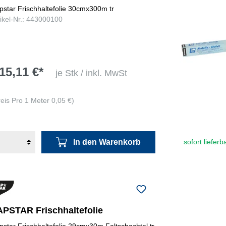
pstar Frischhaltefolie 30cmx300m tr
tikel-Nr.: 443000100
15,11 €*
je Stk / inkl. MwSt
reis Pro 1 Meter 0,05 €)
In den Warenkorb
sofort lieferb
APSTAR Frischhaltefolie
pstar Frischhaltefolie 29cmx30m Faltschachtel tr