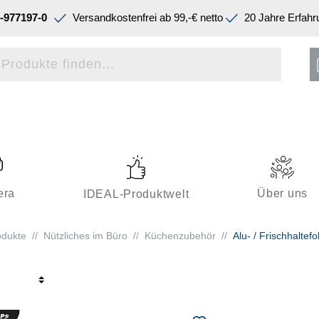
-977197-0
Versandkostenfrei ab 99,-€ netto
20 Jahre Erfahr
era
Über uns
IDEAL-Produktwelt
odukte
//
Nützliches im Büro
//
Küchenzubehör
//
Alu- / Frischhaltefo