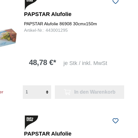
folgenden Nummer bei uns:
+49
0731 977197-0
PAPSTAR Alufolie
PAPSTAR Alufolie 86908 30cmx150m
Artikel-Nr.: 443001295
48,78 €*
je Stk / inkl. MwSt
In den Warenkorb
er
PAPSTAR Alufolie