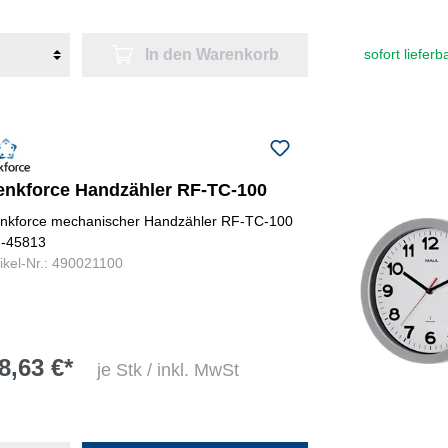
In den Warenkorb
sofort lieferb
enkforce Handzähler RF-TC-100
nkforce mechanischer Handzähler RF-TC-100
-45813
tikel-Nr.: 490021100
8,63 €*
je Stk / inkl. MwSt