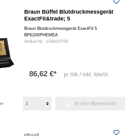
folgenden Nummer bei uns:
+49
Braun Büffel Blutdruckmessgerät
0731 977197-0
ExactFit&trade; 5
Braun Blutdruckmessgerät ExactFit 5
BP6200PHEMEA
Artikel-Nr.: 194003700
86,62 €*
je Stk / inkl. MwSt
In den Warenkorb
er