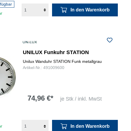
rfügbar
In den Warenkorb
ar
UNILUX Funkuhr STATION
Unilux Wanduhr STATION Funk metallgrau
Artikel-Nr.: 491009600
74,96 €*
je Stk / inkl. MwSt
In den Warenkorb
ar