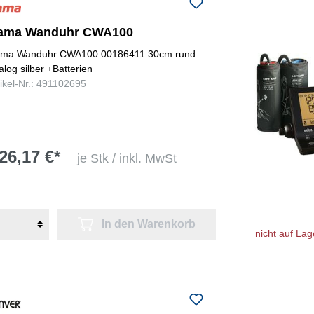
ama Wanduhr CWA100
ma Wanduhr CWA100 00186411 30cm rund
alog silber +Batterien
tikel-Nr.: 491102695
26,17 €*
je Stk / inkl. MwSt
In den Warenkorb
nicht auf Lag