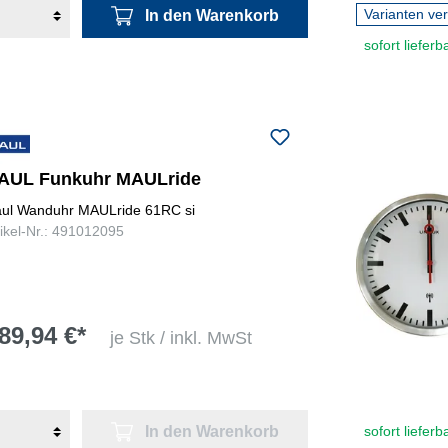
Varianten ve
In den Warenkorb
sofort lieferb
AUL Funkuhr MAULride
ul Wanduhr MAULride 61RC si
tikel-Nr.: 491012095
89,94 €*
je Stk / inkl. MwSt
In den Warenkorb
sofort lieferb