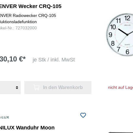
ENVER Wecker CRQ-105
NVER Radiowecker CRQ-105
duktionsladefunktion
tikel-Nr.: 727032000
30,10 €*
je Stk / inkl. MwSt
In den Warenkorb
nicht auf Lag
NILUX Wanduhr Moon