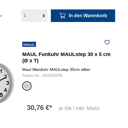
In den Warenkorb
ar
MAUL Funkuhr MAULstep 30 x 5 cm
(Ø x T)
Maul Wanduhr MAULstep 30cm silber
Artikel-Nr.: 491005095
silber
30,76 €*
je Stk / inkl. MwSt