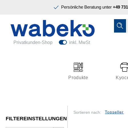
Präsentation & Planung
Persönliche Beratung unter
+49 731
Tinte & Toner
Schreiben & Korrigieren
Ordnen & Registrieren
Nützliches im Büro
Papiere & Blöcke
Privatkunden-Shop
inkl. MwSt
Technik & Zubehör
Büroeinrichtung
Kleben & Versenden
Produkte
Kyoc
Präsentation & Planung
Tinte & Toner
Schreiben & Korrigieren
Sortieren nach:
FILTEREINSTELLUNGEN
Nützliches im Büro