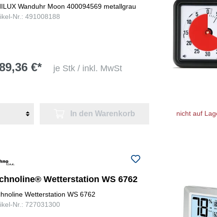
ILUX Wanduhr Moon 400094569 metallgrau
tikel-Nr.: 491008188
89,36 €*
je Stk / inkl. MwSt
In den Warenkorb
nicht auf Lag
echnoline® Wetterstation WS 6762
chnoline Wetterstation WS 6762
tikel-Nr.: 727031300