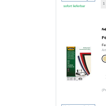
sofort lieferbar
F
Fe
Ar
elfe
(P