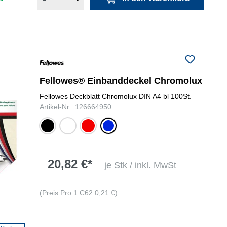
Fellowes® Einbanddeckel Chromolux
Fellowes Deckblatt Chromolux DIN A4 bl 100St.
Artikel-Nr.: 126664950
schwarz
weiß
rot
blau
20,82 €*
je Stk / inkl. MwSt
(Preis Pro 1 C62 0,21 €)