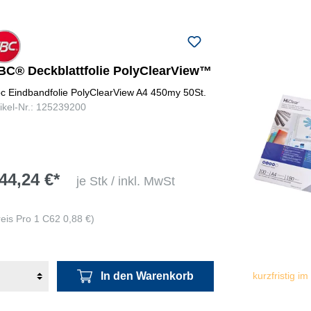
BC® Deckblattfolie PolyClearView™
c Eindbandfolie PolyClearView A4 450my 50St.
tikel-Nr.: 125239200
44,24 €*
je Stk / inkl. MwSt
reis Pro 1 C62 0,88 €)
In den Warenkorb
kurzfristig im