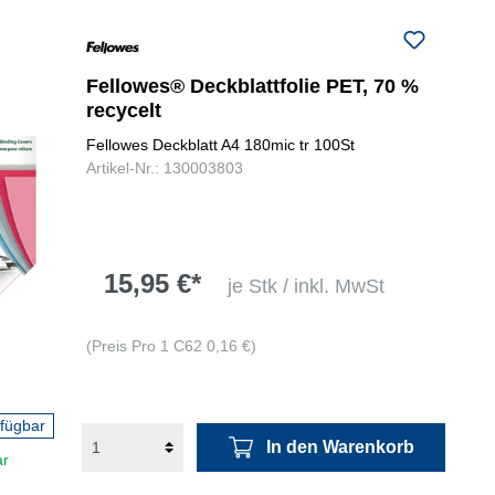
Fellowes® Deckblattfolie PET, 70 %
recycelt
Fellowes Deckblatt A4 180mic tr 100St
Artikel-Nr.: 130003803
15,95 €*
je Stk / inkl. MwSt
(Preis Pro 1 C62 0,16 €)
rfügbar
In den Warenkorb
ar