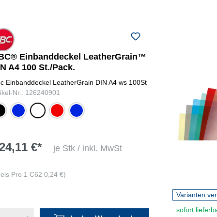
BC® Einbanddeckel LeatherGrain™
N A4 100 St./Pack.
c Einbanddeckel LeatherGrain DIN A4 ws 100St
tikel-Nr.: 126240901
warz
königsblau
weiß
rot
blau
24,11 €*
je Stk / inkl. MwSt
reis Pro 1 C62 0,24 €)
Varianten ve
sofort lieferb