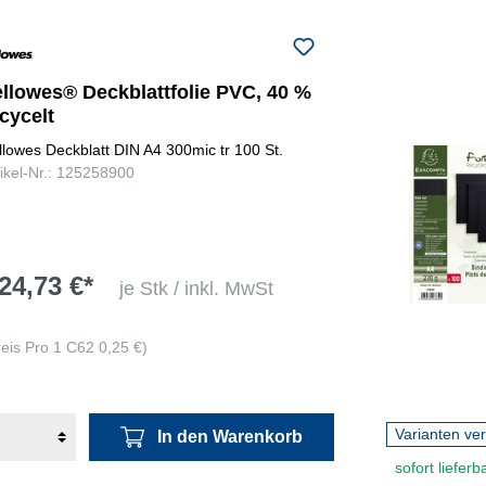
ellowes® Deckblattfolie PVC, 40 %
cycelt
llowes Deckblatt DIN A4 300mic tr 100 St.
tikel-Nr.: 125258900
24,73 €*
je Stk / inkl. MwSt
reis Pro 1 C62 0,25 €)
Varianten ve
In den Warenkorb
sofort lieferb