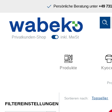
Präsentation & Planung
Persönliche Beratung unter
+49 731
Tinte & Toner
Schreiben & Korrigieren
Ordnen & Registrieren
Nützliches im Büro
Papiere & Blöcke
Privatkunden-Shop
inkl. MwSt
Technik & Zubehör
Büroeinrichtung
Kleben & Versenden
Produkte
Kyoc
Präsentation & Planung
Pr
Tinte & Toner
Schreiben & Korrigieren
Sortieren nach:
FILTEREINSTELLUNGEN
Nützliches im Büro