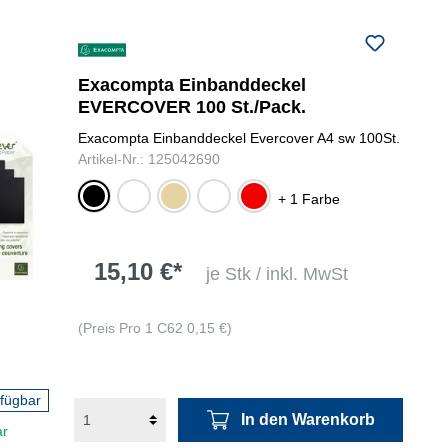
Exacompta Einbanddeckel
EVERCOVER 100 St./Pack.
Exacompta Einbanddeckel Evercover A4 sw 100St.
Artikel-Nr.: 125042690
farbig
schwarz
elfenbein
weiß
rot
+ 1 Farbe
sortiert
15,10 €*
je Stk / inkl. MwSt
(Preis Pro 1 C62 0,15 €)
rfügbar
In den Warenkorb
ar