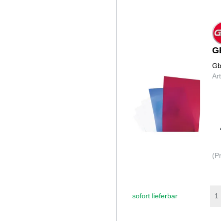
G
Gb
Ar
(P
sofort lieferbar