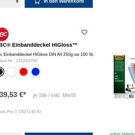
In den Warenkorb
BC® Einbanddeckel HiGloss™
c Einbanddeckel HiGloss DIN A4 250g sw 100 St.
tikel-Nr.: 125242790
warz
weiß
rot
blau
39,53 €*
je Stk / inkl. MwSt
reis Pro 1 C62 0,40 €)
sofort lieferb