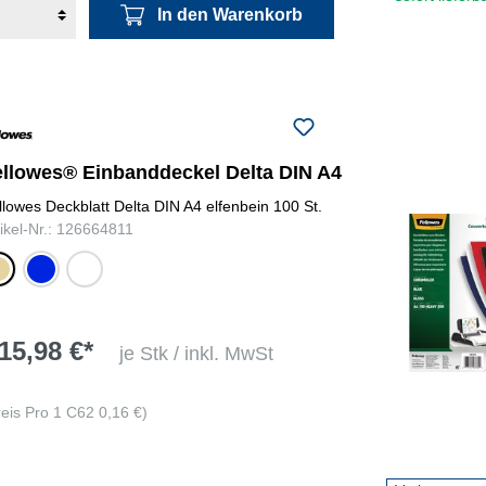
In den Warenkorb
ellowes® Einbanddeckel Delta DIN A4
llowes Deckblatt Delta DIN A4 elfenbein 100 St.
tikel-Nr.: 126664811
nbein
royalblau
weiß
15,98 €*
je Stk / inkl. MwSt
reis Pro 1 C62 0,16 €)