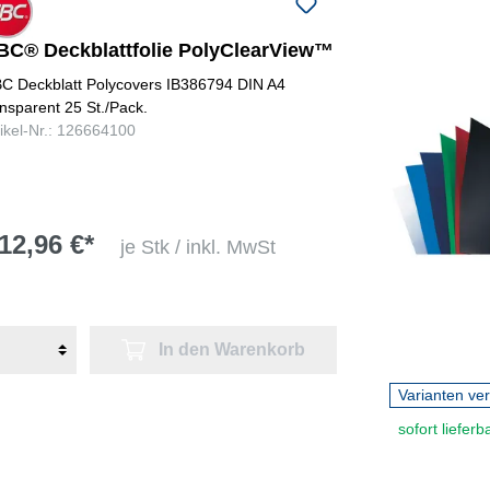
BC® Deckblattfolie PolyClearView™
C Deckblatt Polycovers IB386794 DIN A4
ansparent 25 St./Pack.
tikel-Nr.: 126664100
12,96 €*
je Stk / inkl. MwSt
In den Warenkorb
Varianten ve
sofort lieferb