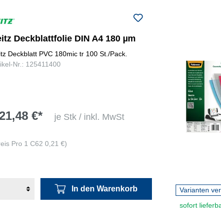
itz Deckblattfolie DIN A4 180 µm
itz Deckblatt PVC 180mic tr 100 St./Pack.
tikel-Nr.: 125411400
21,48 €*
je Stk / inkl. MwSt
reis Pro 1 C62 0,21 €)
In den Warenkorb
Varianten ve
sofort lieferb