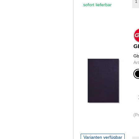
sofort lieferbar
G
Gb
Ar
sch
(P
Varianten verfügbar