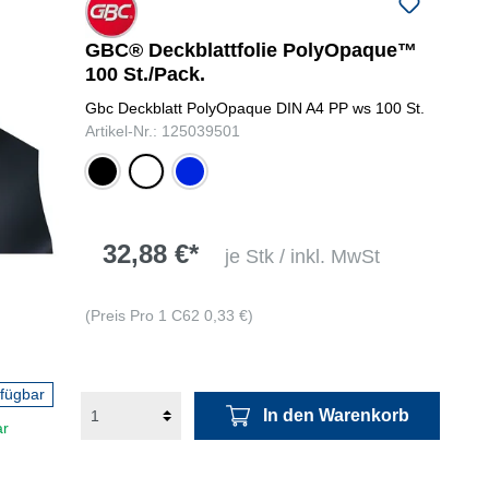
folgenden Nummer bei uns:
+49
0731 977197-0
GBC® Deckblattfolie PolyOpaque™
100 St./Pack.
Gbc Deckblatt PolyOpaque DIN A4 PP ws 100 St.
Artikel-Nr.: 125039501
schwarz
weiß
blau
32,88 €*
je Stk / inkl. MwSt
(Preis Pro 1 C62 0,33 €)
rfügbar
In den Warenkorb
ar