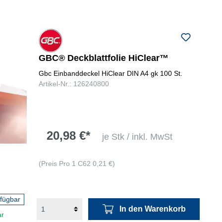
GBC® Deckblattfolie HiClear™
Gbc Einbanddeckel HiClear DIN A4 gk 100 St.
Artikel-Nr.: 126240800
20,98 €*
je Stk / inkl. MwSt
(Preis Pro 1 C62 0,21 €)
rfügbar
In den Warenkorb
ar