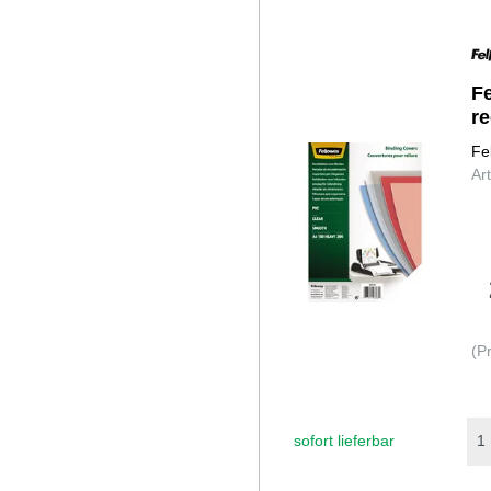
F
re
Fe
Ar
(P
sofort lieferbar