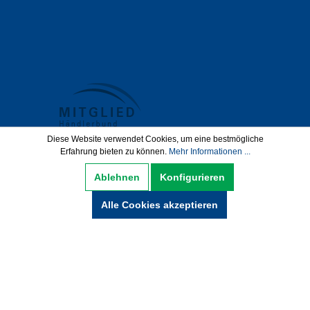
Diese Website verwendet Cookies, um eine bestmögliche
Erfahrung bieten zu können.
Mehr Informationen ...
Datenschutz
AGB
Impressum
Ablehnen
Konfigurieren
Widerrufsbelehrung
Alle Cookies akzeptieren
Hinweise zur Batterieentsorgung
Zahlung und Versand
* Alle Preise inkl. gesetzl. Mehrwertsteuer zzgl.
Versandkosten und ggf. Nachnamegebühren,