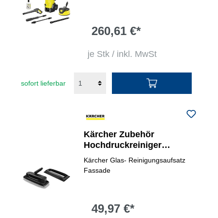
260,61 €*
je Stk / inkl. MwSt
sofort lieferbar
Kärcher Zubehör
Hochdruckreiniger
Reinigunsaufsatz
Kärcher Glas- Reinigungsaufsatz
Fassaden, Glasflächen
Fassade
49,97 €*