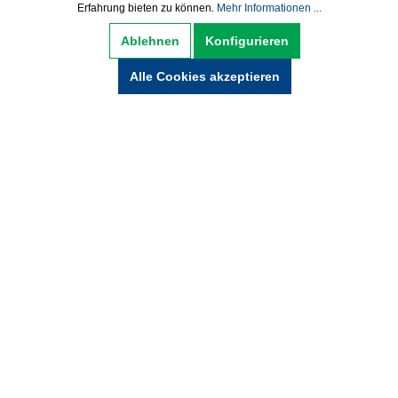
Erfahrung bieten zu können.
Mehr Informationen ...
Datenschutz
AGB
Impressum
Ablehnen
Konfigurieren
Widerrufsbelehrung
Alle Cookies akzeptieren
Hinweise zur Batterieentsorgung
Zahlung und Versand
* Alle Preise inkl. gesetzl. Mehrwertsteuer zzgl.
Versandkosten und ggf. Nachnamegebühren,
wenn nicht anders beschrieben.
© Copyright 2021 by wabeko GmbH Büro- &
Medientechnik - Alle Rechte vorbehalten.