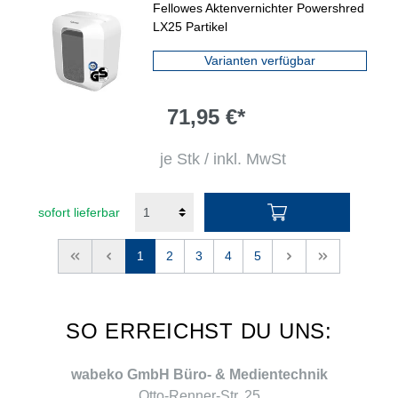
Fellowes Aktenvernichter Powershred
LX25 Partikel
Varianten verfügbar
71,95 €*
je Stk / inkl. MwSt
sofort lieferbar
<<
<
1
2
3
4
5
>
>>
SO ERREICHST DU UNS:
wabeko GmbH Büro- & Medientechnik
Otto-Renner-Str. 25