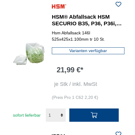
HSM® Abfallsack HSM
SECURIO B35, P36, P36i,
P40, P40i, Pure 630, 730,
Hsm Abfallsack 146l
740, 830, Classic 390, 411
525x425x1.100mm tr 10 St.
Varianten verfügbar
21,99 €*
je Stk / inkl. MwSt
(Preis Pro 1 C62 2,20 €)
sofort lieferbar