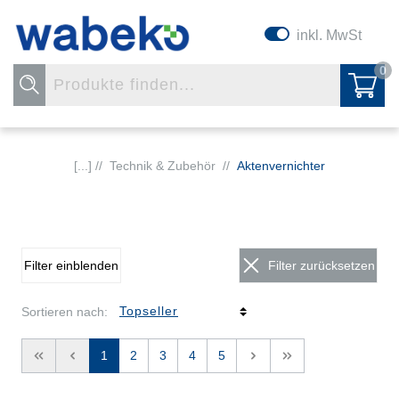
inkl. MwSt
0
[...] //
Technik & Zubehör
//
Aktenvernichter
Filter einblenden
Filter zurücksetzen
Sortieren nach:
<<
<
1
2
3
4
5
>
>>