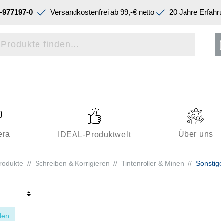
-977197-0
Versandkostenfrei ab 99,-€ netto
20 Jahre Erfahr
era
Über uns
IDEAL-Produktwelt
rodukte
//
Schreiben & Korrigieren
//
Tintenroller & Minen
//
Sonstig
den.