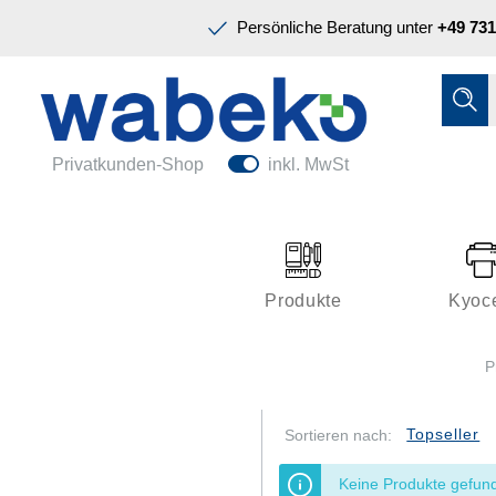
Präsentation & Planung
Persönliche Beratung unter
+49 731
Tinte & Toner
Schreiben & Korrigieren
Ordnen & Registrieren
Nützliches im Büro
Papiere & Blöcke
Privatkunden-Shop
inkl. MwSt
Technik & Zubehör
Büroeinrichtung
Kleben & Versenden
Produkte
Kyoc
Präsentation & Planung
P
Tinte & Toner
Schreiben & Korrigieren
Sortieren nach:
Nützliches im Büro
Keine Produkte gefun