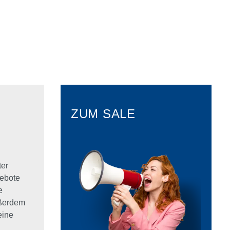
ZUM SALE
ter
ebote
e
ußerdem
eine