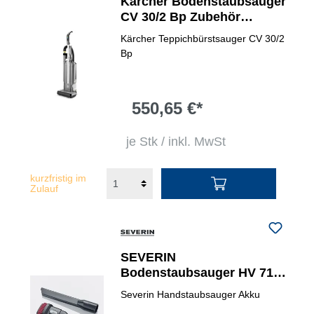
Kärcher Bodenstaubsauger
CV 30/2 Bp Zubehör
erforderlich
Kärcher Teppichbürstsauger CV 30/2
Bp
550,65 €*
je Stk / inkl. MwSt
kurzfristig im
Zulauf
SEVERIN
Bodenstaubsauger HV 7154
beutellos mit Akkupack
Severin Handstaubsauger Akku