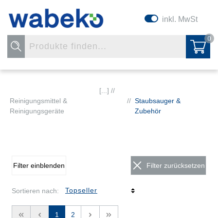
inkl. MwSt
0
[...] //
Reinigungsmittel &
//
Staubsauger &
Reinigungsgeräte
Zubehör
Filter einblenden
Filter zurücksetzen
Sortieren nach:
<<
<
1
2
>
>>