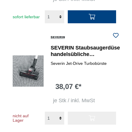
sofort lieferbar
SEVERIN Staubsaugerdüse
handelsübliche
Staubsauger mit
Severin Jet-Drive Turbobürste
Rohrdurchmesser von
32/35 mm
38,07 €*
je Stk / inkl. MwSt
nicht auf
Lager