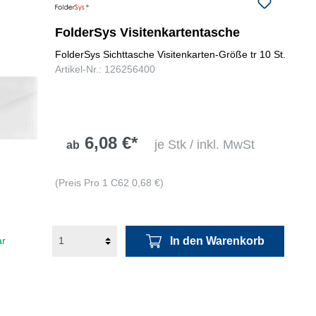
folgenden Nummer bei uns:
+49
0731 977197-0
FolderSys Visitenkartentasche
FolderSys Sichttasche Visitenkarten-Größe tr 10 St.
Artikel-Nr.: 126256400
6,08 €*
je Stk / inkl. MwSt
ab
(Preis Pro 1 C62 0,68 €)
In den Warenkorb
ar