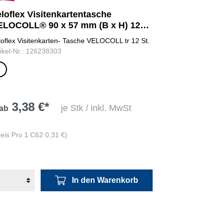
loflex Visitenkartentasche
ELOCOLL® 90 x 57 mm (B x H) 12
./Pack.
loflex Visitenkarten- Tasche VELOCOLL tr 12 St.
tikel-Nr.: 126238303
klar
3,38 €*
je Stk / inkl. MwSt
ab
reis Pro 1 C62 0,31 €)
In den Warenkorb