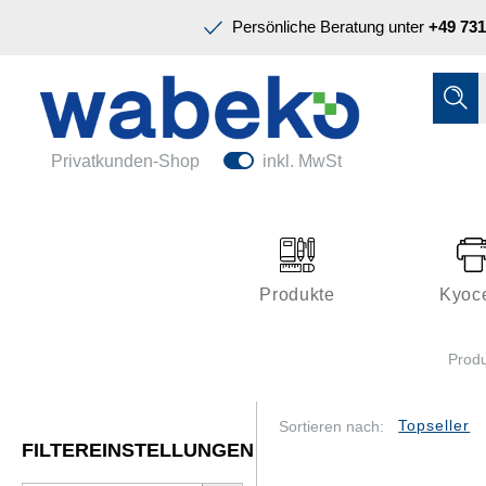
Präsentation & Planung
Persönliche Beratung unter
+49 731
Tinte & Toner
Schreiben & Korrigieren
Ordnen & Registrieren
Nützliches im Büro
Papiere & Blöcke
Privatkunden-Shop
inkl. MwSt
Technik & Zubehör
Büroeinrichtung
Kleben & Versenden
Produkte
Kyoc
Präsentation & Planung
Prod
Tinte & Toner
Schreiben & Korrigieren
Sortieren nach:
FILTEREINSTELLUNGEN
Nützliches im Büro