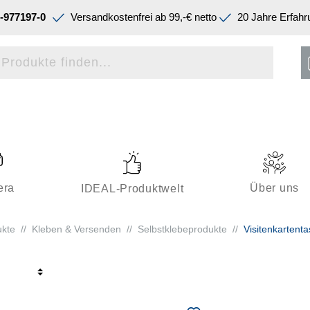
-977197-0
Versandkostenfrei ab 99,-€ netto
20 Jahre Erfahr
era
Über uns
IDEAL-Produktwelt
ukte
//
Kleben & Versenden
//
Selbstklebeprodukte
//
Visitenkartent