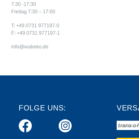
7:30 -17:30
Freitag 7:30 – 17:00
T: +49 0731 977197-0
F: +49 0731 977197-1
info@wabeko.de
FOLGE UNS:
VERS