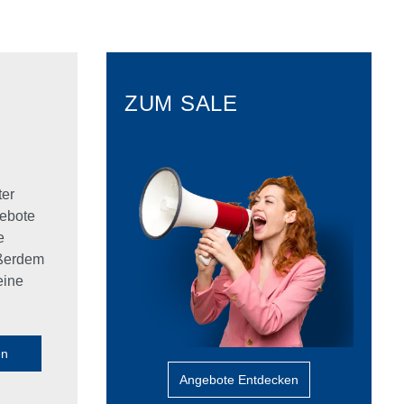
ZUM SALE
ter
ebote
e
ußerdem
eine
en
Angebote Entdecken