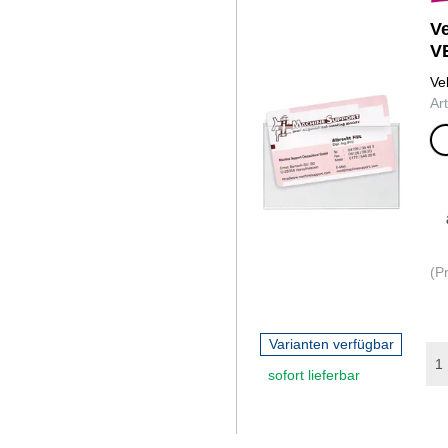
Ve
V
St
Ve
Ar
glas
(P
Varianten verfügbar
sofort lieferbar