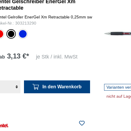
entel Gelschreiber EnerGel Xm
etractable
ntel Gelroller EnerGel Xm Retractable 0,25mm sw
tikel-Nr.: 303213290
ot
schwarz
blau
3,13 €*
je Stk / inkl. MwSt
ab
In den Warenkorb
Varianten ve
nicht auf Lag