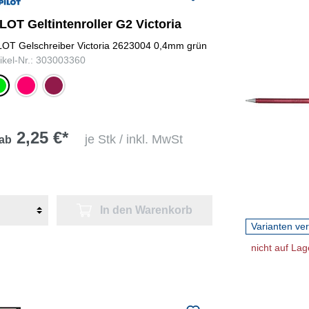
LOT Geltintenroller G2 Victoria
LOT Gelschreiber Victoria 2623004 0,4mm grün
tikel-Nr.: 303003360
ün
pink
violett
2,25 €*
je Stk / inkl. MwSt
ab
In den Warenkorb
Varianten ve
nicht auf Lag