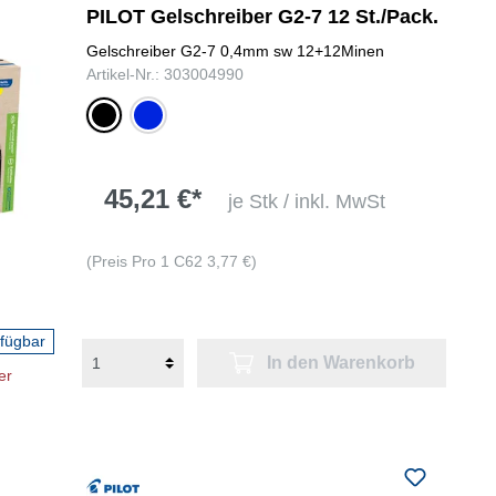
PILOT Gelschreiber G2-7 12 St./Pack.
Gelschreiber G2-7 0,4mm sw 12+12Minen
Artikel-Nr.: 303004990
schwarz
blau
45,21 €*
je Stk / inkl. MwSt
(Preis Pro 1 C62 3,77 €)
rfügbar
In den Warenkorb
er