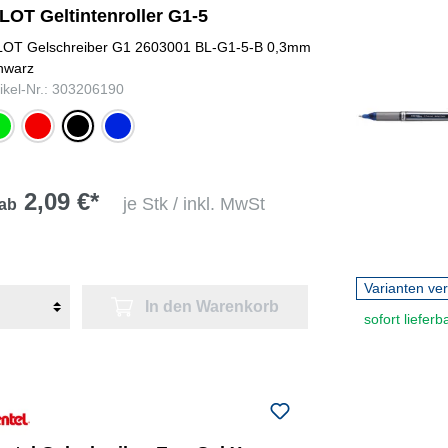
LOT Geltintenroller G1-5
LOT Gelschreiber G1 2603001 BL-G1-5-B 0,3mm
hwarz
tikel-Nr.: 303206190
ün
rot
schwarz
blau
2,09 €*
je Stk / inkl. MwSt
ab
Varianten ve
In den Warenkorb
sofort lieferb