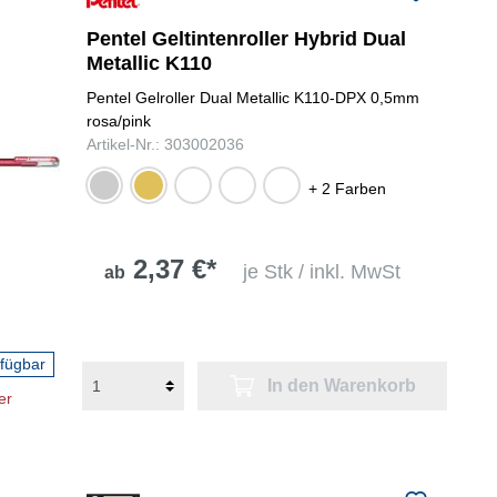
Pentel Geltintenroller Hybrid Dual
Metallic K110
Pentel Gelroller Dual Metallic K110-DPX 0,5mm
grün/blau
rosa/pink
metallic,
Artikel-Nr.: 303002036
orange/gelb
grün,
blau,
silber
gold
metallic,
blau
grün
+ 2 Farben
metallic
metallic
violet/blau
metallic
metallic
metallic,
rosa/pink
2,37 €*
metallic
je Stk / inkl. MwSt
ab
rfügbar
In den Warenkorb
er