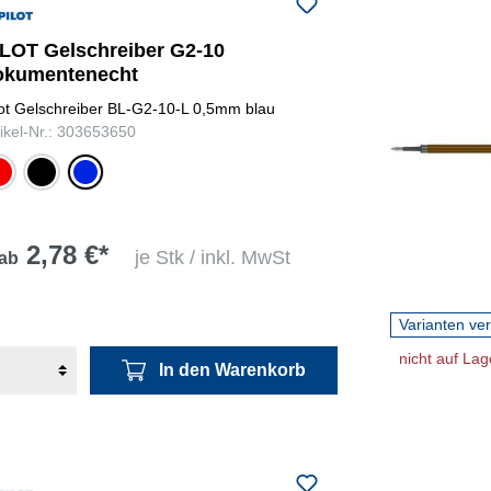
ILOT Gelschreiber G2-10
okumentenecht
lot Gelschreiber BL-G2-10-L 0,5mm blau
tikel-Nr.: 303653650
ot
schwarz
blau
2,78 €*
je Stk / inkl. MwSt
ab
Varianten ve
nicht auf Lag
In den Warenkorb