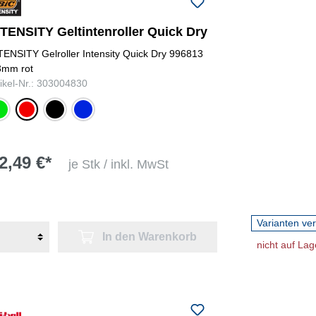
NTENSITY Geltintenroller Quick Dry
TENSITY Gelroller Intensity Quick Dry 996813
3mm rot
tikel-Nr.: 303004830
ün
rot
schwarz
blau
2,49 €*
je Stk / inkl. MwSt
Varianten ve
In den Warenkorb
nicht auf Lag