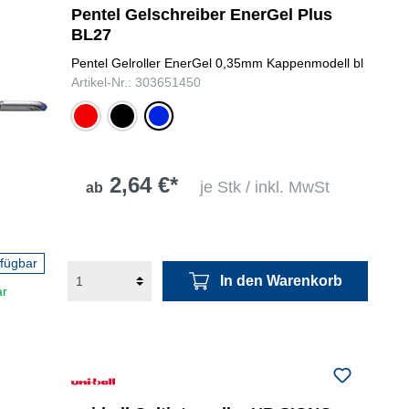
Pentel Gelschreiber EnerGel Plus
BL27
Pentel Gelroller EnerGel 0,35mm Kappenmodell bl
Artikel-Nr.: 303651450
rot
schwarz
blau
2,64 €*
je Stk / inkl. MwSt
ab
rfügbar
In den Warenkorb
ar