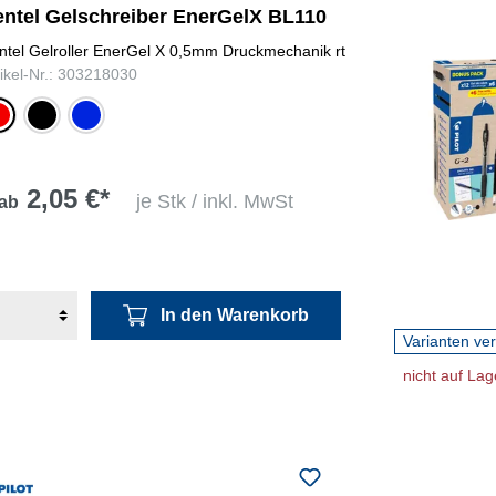
entel Gelschreiber EnerGelX BL110
ntel Gelroller EnerGel X 0,5mm Druckmechanik rt
tikel-Nr.: 303218030
ot
schwarz
blau
2,05 €*
je Stk / inkl. MwSt
ab
In den Warenkorb
Varianten ve
nicht auf Lag