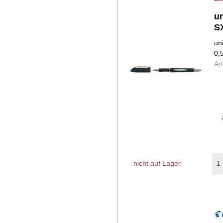
u
S
un
0,
Ar
nicht auf Lager