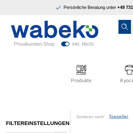
Präsentation & Planung
Persönliche Beratung unter
+49 731
Tinte & Toner
Schreiben & Korrigieren
Ordnen & Registrieren
Nützliches im Büro
Papiere & Blöcke
Privatkunden-Shop
inkl. MwSt
Technik & Zubehör
Büroeinrichtung
Kleben & Versenden
Produkte
Kyoc
Präsentation & Planung
Tinte & Toner
Schreiben & Korrigieren
Sortieren nach:
FILTEREINSTELLUNGEN
Nützliches im Büro