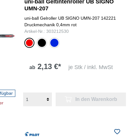
uni-ball Geltintenroller UB SIGNO
UMN-207
uni-ball Gelroller UB SIGNO UMN-207 142221
Druckmechanik 0,4mm rot
Artikel-Nr.: 303212530
rot
schwarz
blau
2,13 €*
je Stk / inkl. MwSt
ab
rfügbar
In den Warenkorb
er