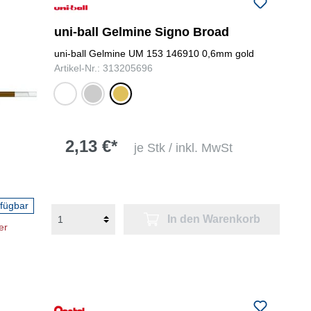
folgenden Nummer bei uns:
+49
0731 977197-0
uni-ball Gelmine Signo Broad
uni-ball Gelmine UM 153 146910 0,6mm gold
Artikel-Nr.: 313205696
silber
gold
weiß
metallic
metallic
2,13 €*
je Stk / inkl. MwSt
rfügbar
In den Warenkorb
er