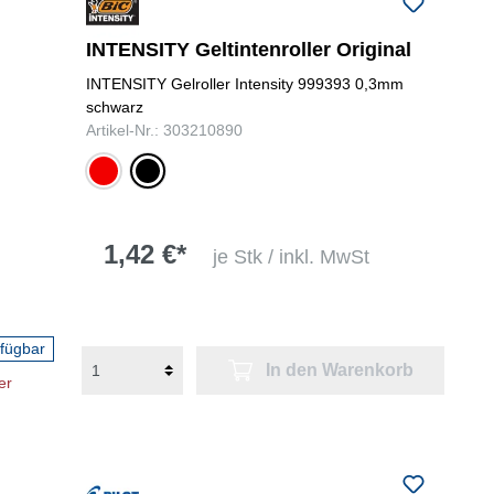
INTENSITY Geltintenroller Original
INTENSITY Gelroller Intensity 999393 0,3mm
schwarz
Artikel-Nr.: 303210890
rot
schwarz
1,42 €*
je Stk / inkl. MwSt
rfügbar
In den Warenkorb
er