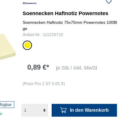
folgenden Nummer bei uns:
+49
0731 977197-0
Soennecken Haftnotiz Powernotes
Soennecken Haftnotiz 75x75mm Powernotes 100Bl
ge
Artikel-Nr.: 111229710
gelb
0,89 €*
je Stk / inkl. MwSt
(Preis Pro 1 ST 0,01 €)
rfügbar
In den Warenkorb
ar