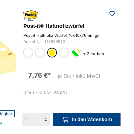
Post-it® Haftnotizwürfel
Post-it Haftnotiz Würfel 76x45x76mm ge
ultragelb,
guavapink,
Artikel-Nr.: 111659910
limonengrün,
türkis, weiß,
pastellgrün,
neongelb,
powerpink,
retroblau,
neongrün,
vitalorange,
gelb
+ 2 Farben
neongrün,
zenblau,
weiß,
powerpink,
zenblau,
paradiseblau
limonengrün
limonengrün
türkis
7,76 €*
je Stk / inkl. MwSt
(Preis Pro 1 ST 0,02 €)
rfügbar
In den Warenkorb
ar