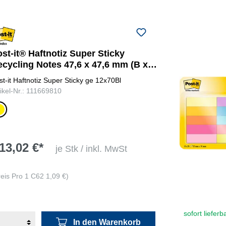
st-it® Haftnotiz Super Sticky
ecycling Notes 47,6 x 47,6 mm (B x
)
st-it Haftnotiz Super Sticky ge 12x70Bl
tikel-Nr.: 111669810
lb
13,02 €*
je Stk / inkl. MwSt
reis Pro 1 C62 1,09 €)
sofort lieferb
In den Warenkorb