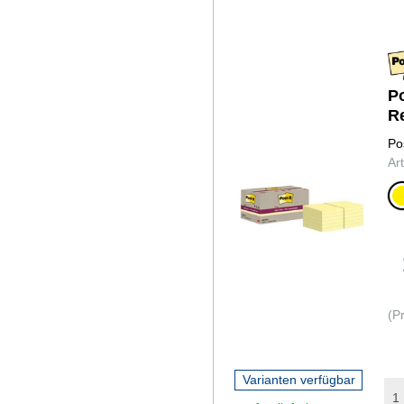
Po
R
H
Po
Ar
ge
(P
Varianten verfügbar