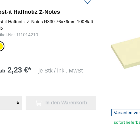
st-it Haftnotiz Z-Notes
st-it Haftnotiz Z-Notes R330 76x76mm 100Blatt
lb
tikel-Nr.: 111014210
lb
2,23 €*
je Stk / inkl. MwSt
ab
In den Warenkorb
Varianten ve
sofort lieferb