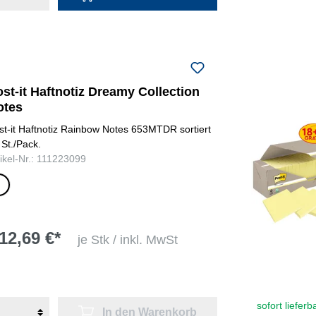
st-it Haftnotiz Dreamy Collection
otes
st-it Haftnotiz Rainbow Notes 653MTDR sortiert
 St./Pack.
lgrün,
tikel-Nr.: 111223099
lblau,
lau, 3
ngelb
12,69 €*
je Stk / inkl. MwSt
sofort lieferb
In den Warenkorb