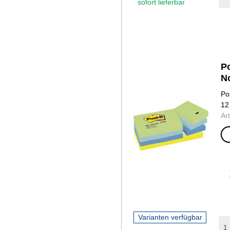
sofort lieferbar
Po
N
Po
3 x
12
pastel
Ar
3 x
himme
3 x
retrob
x neo
Varianten verfügbar