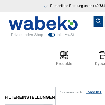
Präsentation & Planung
Persönliche Beratung unter
+49 731
Tinte & Toner
Schreiben & Korrigieren
Ordnen & Registrieren
Nützliches im Büro
Papiere & Blöcke
Privatkunden-Shop
inkl. MwSt
Technik & Zubehör
Büroeinrichtung
Kleben & Versenden
Produkte
Kyoc
Präsentation & Planung
Tinte & Toner
Schreiben & Korrigieren
Sortieren nach:
FILTEREINSTELLUNGEN
Nützliches im Büro