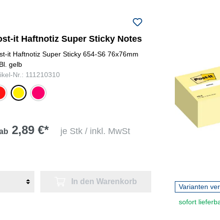
st-it Haftnotiz Super Sticky Notes
st-it Haftnotiz Super Sticky 654-S6 76x76mm
Bl. gelb
tikel-Nr.: 111210310
nrot
ultragelb
ultrapink
2,89 €*
je Stk / inkl. MwSt
ab
In den Warenkorb
Varianten ve
sofort lieferb