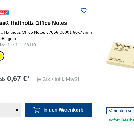
sa® Haftnotiz Office Notes
sa Haftnotiz Office Notes 57656-00001 50x75mm
0Bl. gelb
tikel-Nr.: 111108110
lb
0,67 €*
je Stk / inkl. MwSt
ab
In den Warenkorb
Varianten ve
sofort lieferb