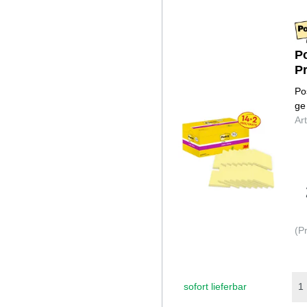
Po
P
Po
ge
Ar
(P
sofort lieferbar