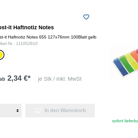
st-it Haftnotiz Notes
st-it Haftnotiz Notes 655 127x76mm 100Blatt gelb
tikel-Nr.: 111052810
lb
2,34 €*
je Stk / inkl. MwSt
ab
In den Warenkorb
sofort lieferb