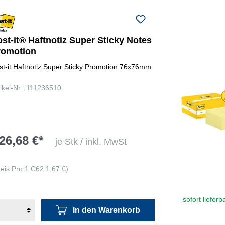
st-it® Haftnotiz Super Sticky Notes
romotion
st-it Haftnotiz Super Sticky Promotion 76x76mm
tikel-Nr.: 111236510
26,68 €*
je Stk / inkl. MwSt
reis Pro 1 C62 1,67 €)
sofort lieferb
In den Warenkorb