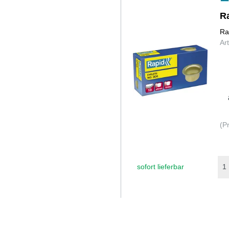
R
Ra
Ar
(P
sofort lieferbar