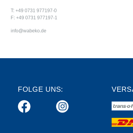
T: +49 0731 977197-0
F: +49 0731 977197-1
info@wabeko.de
FOLGE UNS:
VERS