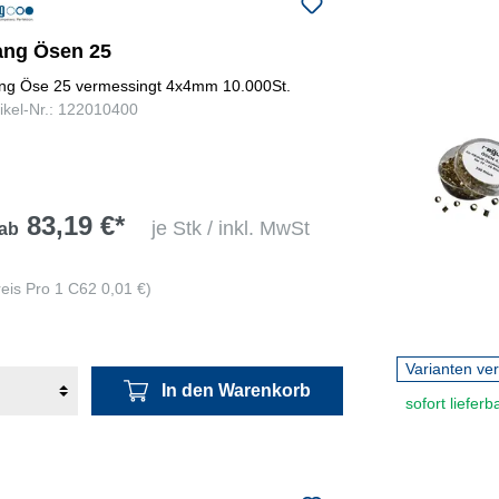
ang Ösen 25
ng Öse 25 vermessingt 4x4mm 10.000St.
tikel-Nr.: 122010400
83,19 €*
je Stk / inkl. MwSt
ab
reis Pro 1 C62 0,01 €)
Varianten ve
In den Warenkorb
sofort lieferb