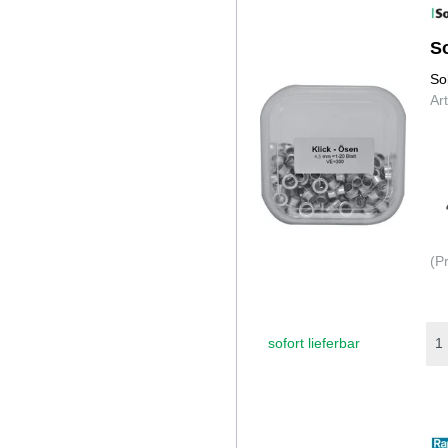
S
So
Ar
(P
sofort lieferbar