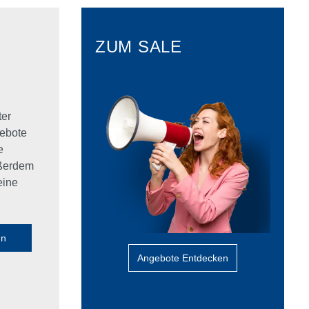
ZUM SALE
ter
ebote
e
ußerdem
eine
en
Angebote Entdecken