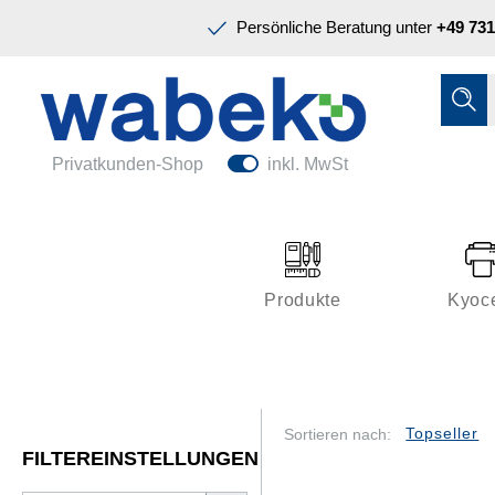
Präsentation & Planung
Persönliche Beratung unter
+49 731
Tinte & Toner
Schreiben & Korrigieren
Ordnen & Registrieren
Nützliches im Büro
Papiere & Blöcke
Privatkunden-Shop
inkl. MwSt
Technik & Zubehör
Büroeinrichtung
Kleben & Versenden
Produkte
Kyoc
Präsentation & Planung
Tinte & Toner
Schreiben & Korrigieren
Sortieren nach:
FILTEREINSTELLUNGEN
Nützliches im Büro