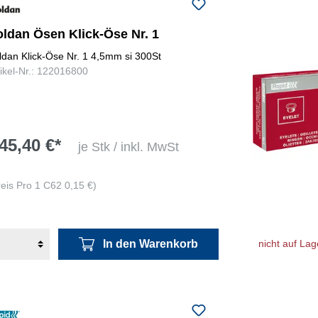
oldan Ösen Klick-Öse Nr. 1
ldan Klick-Öse Nr. 1 4,5mm si 300St
tikel-Nr.: 122016800
45,40 €*
je Stk / inkl. MwSt
reis Pro 1 C62 0,15 €)
In den Warenkorb
nicht auf Lag