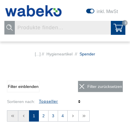
inkl. MwSt
0
[...] //
Hygieneartikel
//
Spender
Filter einblenden
Filter zurücksetzen
Sortieren nach:
<<
<
1
2
3
4
>
>>