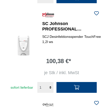
SC Johnson
PROFESSIONAL
Desinfektionsspender
SCJ Desinfektionsspender TouchFree
TouchFree
1,2l ws
100,38 €*
je Stk / inkl. MwSt
sofort lieferbar