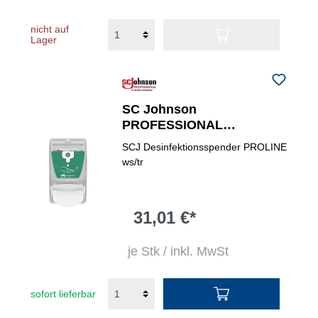
nicht auf
Lager
SC Johnson
PROFESSIONAL
Desinfektionsspender
SCJ Desinfektionsspender PROLINE
PROLINE
ws/tr
31,01 €*
je Stk / inkl. MwSt
sofort lieferbar