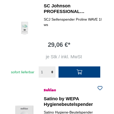
SC Johnson
PROFESSIONAL
Seifenspender Proline
SCJ Seifenspender Proline WAVE 1l
WAVE
ws
29,06 €*
je Stk / inkl. MwSt
sofort lieferbar
Satino by WEPA
Hygienebeutelspender
Satino Hygiene-Beutelspender