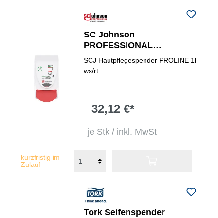
SC Johnson
PROFESSIONAL
Hautpflegespender
SCJ Hautpflegespender PROLINE 1l
PROLINE
ws/rt
32,12 €*
je Stk / inkl. MwSt
kurzfristig im
Zulauf
Tork Seifenspender