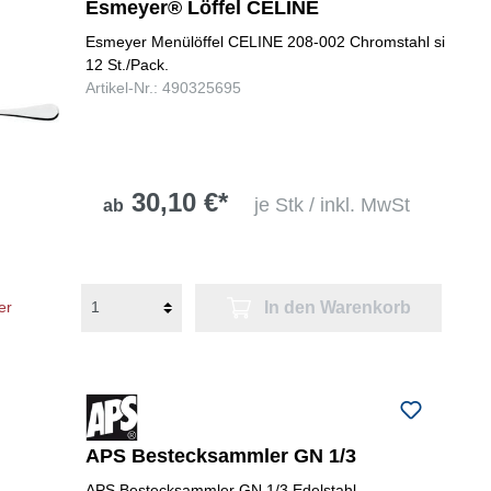
Esmeyer® Löffel CELINE
Esmeyer Menülöffel CELINE 208-002 Chromstahl si
12 St./Pack.
Artikel-Nr.: 490325695
30,10 €*
je Stk / inkl. MwSt
ab
In den Warenkorb
er
APS Bestecksammler GN 1/3
APS Bestecksammler GN 1/3 Edelstahl