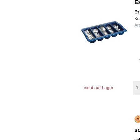
E
Es
Ku
Ar
nicht auf Lager
so
so