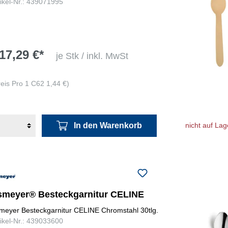
tikel-Nr.: 439071995
17,29 €*
je Stk / inkl. MwSt
reis Pro 1 C62 1,44 €)
In den Warenkorb
nicht auf Lag
smeyer® Besteckgarnitur CELINE
meyer Besteckgarnitur CELINE Chromstahl 30tlg.
tikel-Nr.: 439033600