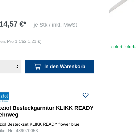
14,57 €*
je Stk / inkl. MwSt
reis Pro 1 C62 1,21 €)
sofort lieferb
In den Warenkorb
oziol Besteckgarnitur KLIKK READY
ehrweg
ziol Besteckset KLIKK READY flower blue
tikel-Nr.: 439070053
ure
nature
nature