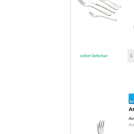
sofort lieferbar
A
Am
Ar