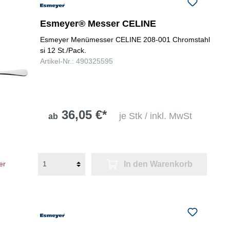
folgenden Nummer bei uns:
+49
0731 977197-0
Esmeyer® Messer CELINE
Esmeyer Menümesser CELINE 208-001 Chromstahl
si 12 St./Pack.
Artikel-Nr.: 490325595
36,05 €*
je Stk / inkl. MwSt
ab
In den Warenkorb
er