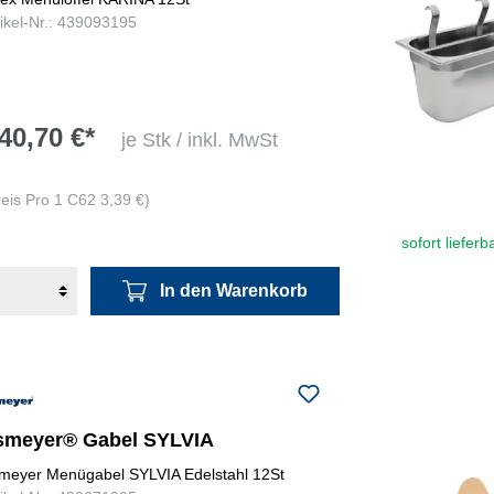
tikel-Nr.: 439093195
40,70 €*
je Stk / inkl. MwSt
reis Pro 1 C62 3,39 €)
sofort lieferb
In den Warenkorb
smeyer® Gabel SYLVIA
meyer Menügabel SYLVIA Edelstahl 12St