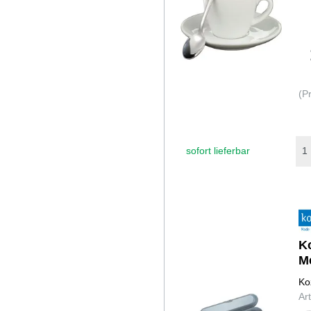
(P
sofort lieferbar
K
M
Ko
Ar
nat