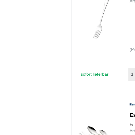
Ar
(P
sofort lieferbar
E
Es
Ar