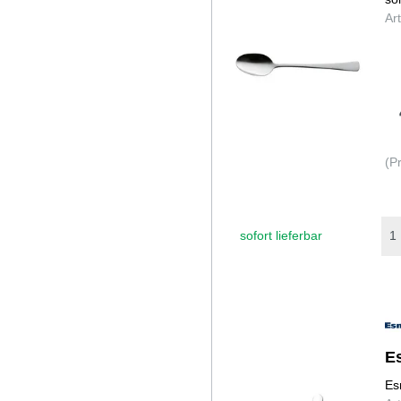
Ar
(P
sofort lieferbar
E
Es