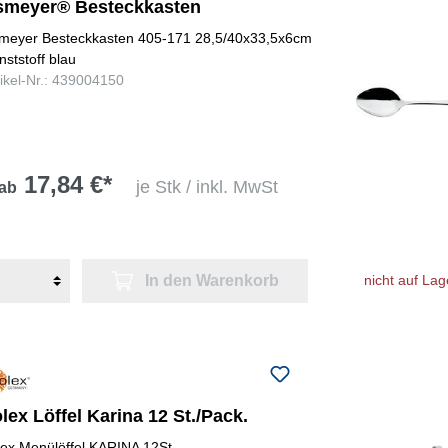
smeyer® Besteckkasten
meyer Besteckkasten 405-171 28,5/40x33,5x6cm
nststoff blau
tikel-Nr.: 439004150
17,84 €*
je Stk / inkl. MwSt
ab
In den Warenkorb
nicht auf Lag
lex Löffel Karina 12 St./Pack.
lex Menülöffel KARINA 12St