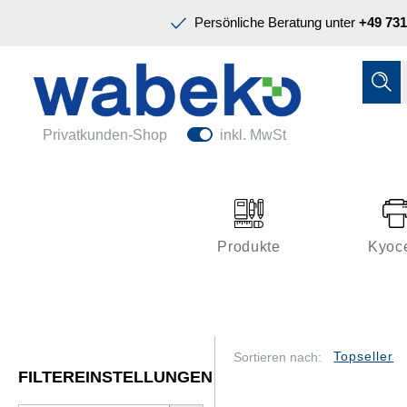
Präsentation & Planung
Persönliche Beratung unter
+49 731
Tinte & Toner
Schreiben & Korrigieren
Ordnen & Registrieren
Nützliches im Büro
Papiere & Blöcke
Privatkunden-Shop
inkl. MwSt
Technik & Zubehör
Büroeinrichtung
Kleben & Versenden
Produkte
Kyoc
Präsentation & Planung
Tinte & Toner
Schreiben & Korrigieren
Sortieren nach:
FILTEREINSTELLUNGEN
Nützliches im Büro