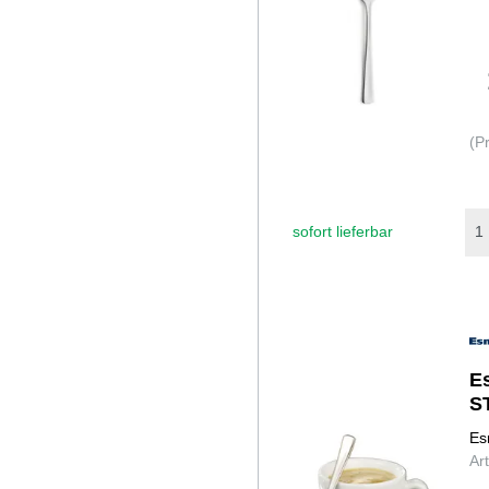
(P
sofort lieferbar
E
S
Es
Ar