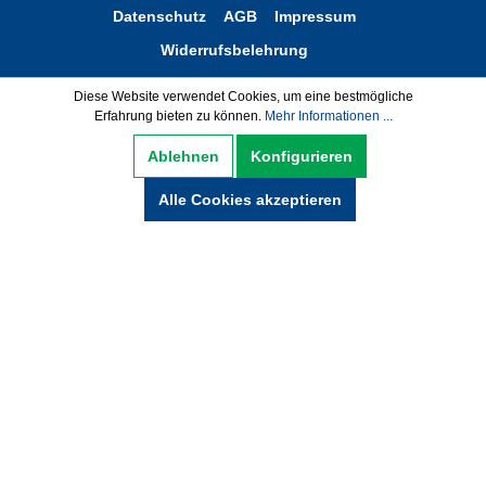
Datenschutz
AGB
Impressum
Widerrufsbelehrung
Hinweise zur Batterieentsorgung
Diese Website verwendet Cookies, um eine bestmögliche
Erfahrung bieten zu können.
Mehr Informationen ...
Zahlung und Versand
Ablehnen
Konfigurieren
* Alle Preise inkl. gesetzl. Mehrwertsteuer zzgl.
Alle Cookies akzeptieren
Versandkosten und ggf. Nachnamegebühren,
wenn nicht anders beschrieben.
© Copyright 2021 by wabeko GmbH Büro- &
Medientechnik - Alle Rechte vorbehalten.