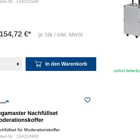
tikel-Nr.: 154231500
154,72 €*
je Stk / inkl. MwSt
In den Warenkorb
sofort lieferb
egamaster Nachfüllset
oderationskoffer
chfüllset für Moderationskoffer
tikel-Nr.: 154224900