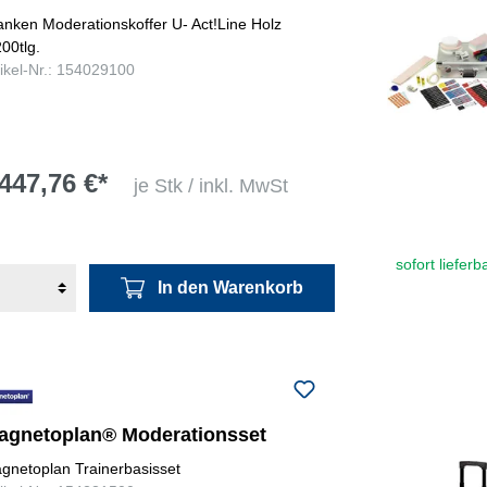
anken Moderationskoffer U- Act!Line Holz
200tlg.
tikel-Nr.: 154029100
447,76 €*
je Stk / inkl. MwSt
sofort lieferb
In den Warenkorb
agnetoplan® Moderationsset
gnetoplan Trainerbasisset