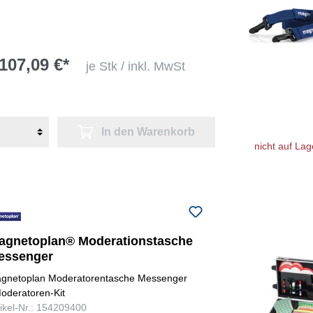
107,09 €*
je Stk / inkl. MwSt
In den Warenkorb
nicht auf Lag
agnetoplan® Moderationstasche
essenger
gnetoplan Moderatorentasche Messenger
oderatoren-Kit
tikel-Nr.: 154209400