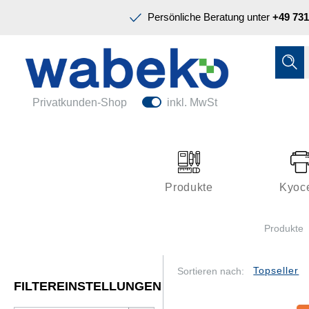
Präsentation & Planung
Persönliche Beratung unter
+49 731
Tinte & Toner
Schreiben & Korrigieren
Ordnen & Registrieren
Nützliches im Büro
Papiere & Blöcke
Privatkunden-Shop
inkl. MwSt
Technik & Zubehör
Büroeinrichtung
Kleben & Versenden
Produkte
Kyoc
Präsentation & Planung
Produkte
Tinte & Toner
Schreiben & Korrigieren
Sortieren nach:
FILTEREINSTELLUNGEN
Nützliches im Büro