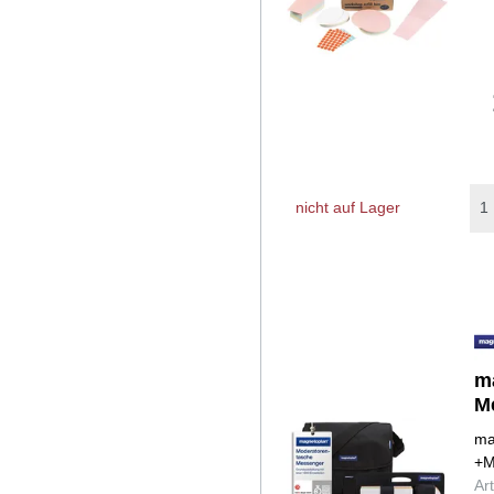
nicht auf Lager
m
M
ma
+M
Ar