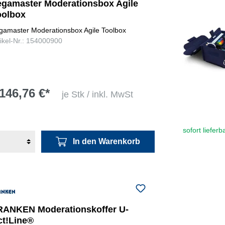
egamaster Moderationsbox Agile
oolbox
gamaster Moderationsbox Agile Toolbox
tikel-Nr.: 154000900
146,76 €*
je Stk / inkl. MwSt
sofort lieferb
In den Warenkorb
RANKEN Moderationskoffer U-
ct!Line®