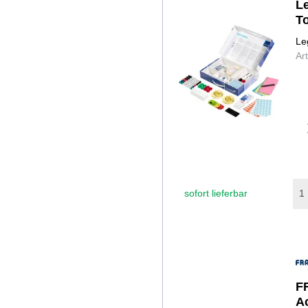
L
T
Le
Ar
sofort lieferbar
F
A