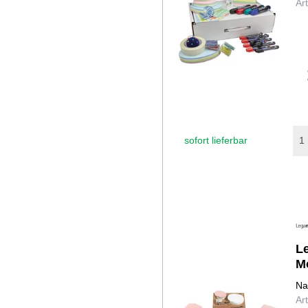
Ar
sofort lieferbar
L
M
Na
Ar