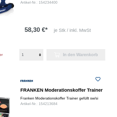
Artikel-Nr.: 154234400
58,30 €*
je Stk / inkl. MwSt
In den Warenkorb
er
FRANKEN Moderationskoffer Trainer
Franken Moderationskoffer Trainer gefüllt sw/si
Artikel-Nr.: 154213684