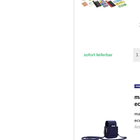
sofort lieferbar
m
e
ma
ec
Ar