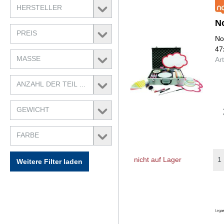
HERSTELLER
N
PREIS
No
47
MASSE
Ar
ANZAHL DER TEIL ...
GEWICHT
FARBE
nicht auf Lager
Weitere Filter laden