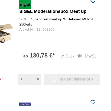
folgenden Nummer bei uns:
+49
0731 977197-0
SIGEL Moderationsbox Meet up
SIGEL Zubehörset meet up Whiteboard MU251
250teilig
Artikel-Nr.: 154003700
130,78 €*
je Stk / inkl. MwSt
ab
In den Warenkorb
er