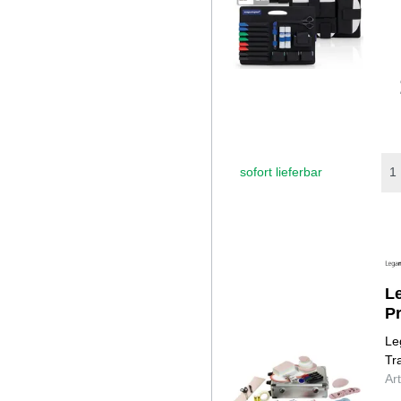
sofort lieferbar
L
Pr
Le
Tr
Ar