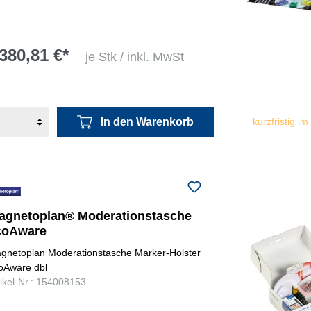
380,81 €*
je Stk / inkl. MwSt
In den Warenkorb
kurzfristig im
agnetoplan® Moderationstasche
coAware
gnetoplan Moderationstasche Marker-Holster
oAware dbl
tikel-Nr.: 154008153