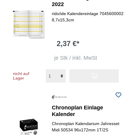
2022
rido/ide Kalendereinlage 7045600002
8,7x15,3cm
2,37 €*
je Stk / inkl. MwSt
nicht auf
Lager
Chronoplan Einlage
Kalender
Chronoplan Kalendarium Jahresset
Midi 50534 96x172mm 1T/2S