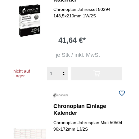
Chronoplan Jahresset 50294
148,5x210mm 1W/2S
41,64 €*
je Stk / inkl. MwSt
nicht auf
Lager
Chronoplan Einlage
Kalender
Chronoplan Jahresplan Midi 50504
96x172mm 1J/2S