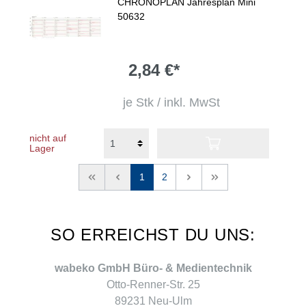
CHRONOPLAN Jahresplan Mini
50632
2,84 €*
je Stk / inkl. MwSt
nicht auf
Lager
<<
<
1
2
>
>>
SO ERREICHST DU UNS:
wabeko GmbH Büro- & Medientechnik
Otto-Renner-Str. 25
89231 Neu-Ulm