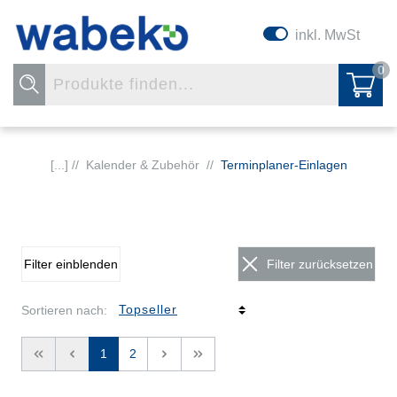
inkl. MwSt
0
[...] //
Kalender & Zubehör
//
Terminplaner-Einlagen
Filter einblenden
Filter zurücksetzen
Sortieren nach:
<<
<
1
2
>
>>