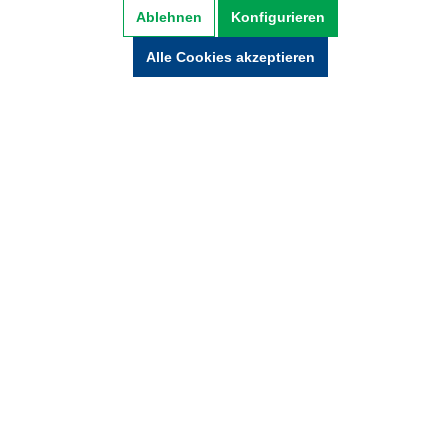
Datenschutz
AGB
Impressum
Ablehnen
Konfigurieren
Widerrufsbelehrung
Alle Cookies akzeptieren
Hinweise zur Batterieentsorgung
Zahlung und Versand
* Alle Preise inkl. gesetzl. Mehrwertsteuer zzgl.
Versandkosten und ggf. Nachnamegebühren,
wenn nicht anders beschrieben.
© Copyright 2021 by wabeko GmbH Büro- &
Medientechnik - Alle Rechte vorbehalten.