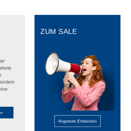
ZUM SALE
ter
ebote
e
ußerdem
eine
en
Angebote Entdecken