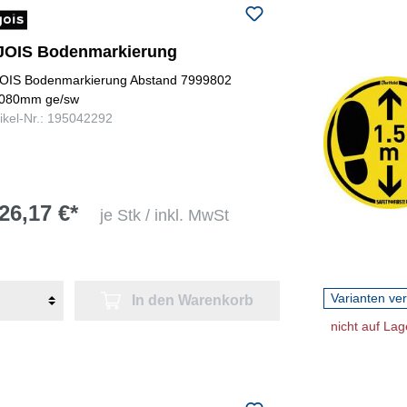
JOIS Bodenmarkierung
OIS Bodenmarkierung Abstand 7999802
080mm ge/sw
tikel-Nr.: 195042292
26,17 €*
je Stk / inkl. MwSt
Varianten ve
In den Warenkorb
nicht auf Lag