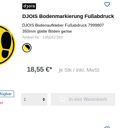
DJOIS Bodenmarkierung Fußabdruck
DJOIS Bodenaufkleber Fußabdruck 7999807
350mm glatte Böden ge/sw
Artikel-Nr.: 195042392
gelb/schwarz
18,55 €*
je Stk / inkl. MwSt
rfügbar
In den Warenkorb
er