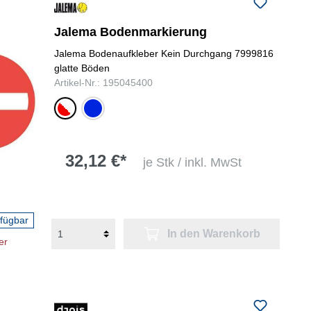
folgenden Nummer bei uns:
+49
0731 977197-0
Jalema Bodenmarkierung
Jalema Bodenaufkleber Kein Durchgang 7999816
glatte Böden
Artikel-Nr.: 195045400
rot/weiß
blau/weiß
32,12 €*
je Stk / inkl. MwSt
rfügbar
In den Warenkorb
er