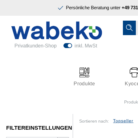
Präsentation & Planung
Persönliche Beratung unter
+49 731
Tinte & Toner
Schreiben & Korrigieren
Ordnen & Registrieren
Nützliches im Büro
Papiere & Blöcke
Privatkunden-Shop
inkl. MwSt
Technik & Zubehör
Büroeinrichtung
Kleben & Versenden
Produkte
Kyoc
Präsentation & Planung
Produk
Tinte & Toner
Schreiben & Korrigieren
Sortieren nach:
FILTEREINSTELLUNGEN
Nützliches im Büro