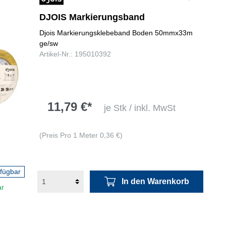
DJOIS Markierungsband
Djois Markierungsklebeband Boden 50mmx33m
ge/sw
Artikel-Nr.: 195010392
11,79 €*
je Stk / inkl. MwSt
(Preis Pro 1 Meter 0,36 €)
rfügbar
In den Warenkorb
ar