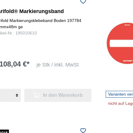
arifold® Markierungsband
rifold Markierungsklebeband Boden 197784
mmx48m ge
tikel-Nr.: 195010610
108,04 €*
je Stk / inkl. MwSt
Varianten ve
In den Warenkorb
nicht auf Lag