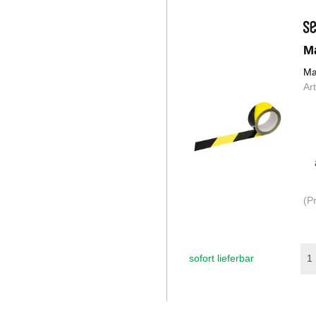
M
Ma
Ar
(P
sofort lieferbar