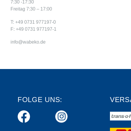
7:30 -17:30
Freitag 7:30 – 17:00
T: +49 0731 977197-0
F: +49 0731 977197-1
info@wabeko.de
FOLGE UNS:
VERS