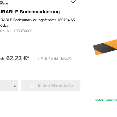
URABLE Bodenmarkierung
RABLE Bodenmarkierungsfenster 180704 A5
lösbar
tikel-Nr.: 195070000
62,23 €*
je Stk / inkl. MwSt
ab
In den Warenkorb
sofort lieferb