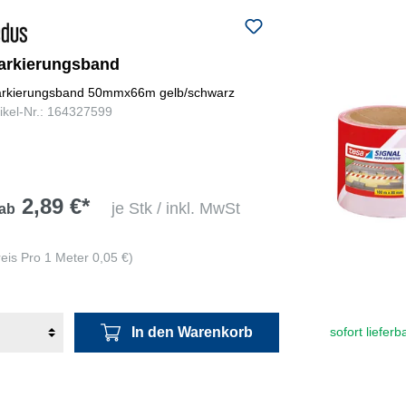
arkierungsband
rkierungsband 50mmx66m gelb/schwarz
tikel-Nr.: 164327599
2,89 €*
je Stk / inkl. MwSt
ab
reis Pro 1 Meter 0,05 €)
In den Warenkorb
sofort lieferb