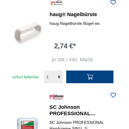
haug® Nagelbürste
haug Nagelbürste Bügel ws
2,74 €*
je Stk / inkl. MwSt
sofort lieferbar
SC Johnson
PROFESSIONAL
Hautschutzcreme
SC Johnson PROFESSIONAL
Stokolan® Intense
Handcreme SIN1L 1l