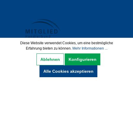
Diese Website verwendet Cookies, um eine bestmögliche
Erfahrung bieten zu können.
Mehr Informationen ...
Datenschutz
AGB
Impressum
Ablehnen
Konfigurieren
Widerrufsbelehrung
Alle Cookies akzeptieren
Hinweise zur Batterieentsorgung
Zahlung und Versand
* Alle Preise inkl. gesetzl. Mehrwertsteuer zzgl.
Versandkosten und ggf. Nachnamegebühren,
wenn nicht anders beschrieben.
© Copyright 2021 by wabeko GmbH Büro- &