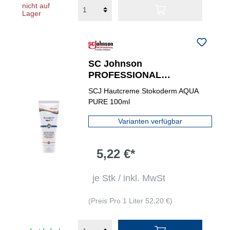
nicht auf
Lager
SC Johnson
PROFESSIONAL
Hautschutzcreme
SCJ Hautcreme Stokoderm AQUA
Stokoderm AQUA PURE
PURE 100ml
Tube
Varianten verfügbar
5,22 €*
je Stk / inkl. MwSt
(Preis Pro 1 Liter 52,20 €)