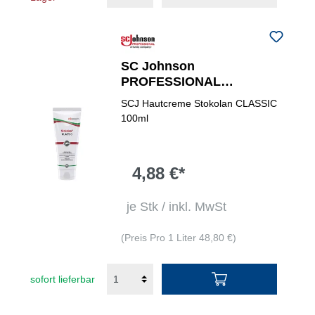
SC Johnson
PROFESSIONAL
Hautpflegecreme Stokolan®
SCJ Hautcreme Stokolan CLASSIC
CLASSIC 0,1 l
100ml
4,88 €*
je Stk / inkl. MwSt
(Preis Pro 1 Liter 48,80 €)
sofort lieferbar