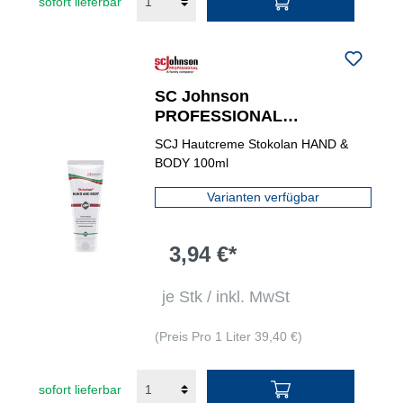
sofort lieferbar
SC Johnson
PROFESSIONAL
Hautpflegecreme Stokolan®
SCJ Hautcreme Stokolan HAND &
HAND & BODY 0,1 l
BODY 100ml
Varianten verfügbar
3,94 €*
je Stk / inkl. MwSt
(Preis Pro 1 Liter 39,40 €)
sofort lieferbar