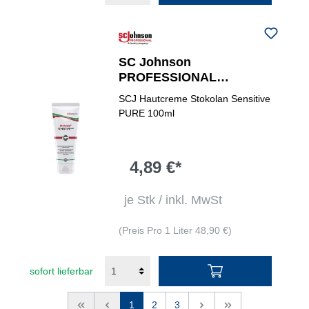
SC Johnson
PROFESSIONAL
Hautpflegecreme Stokolan®
SCJ Hautcreme Stokolan Sensitive
Sensitive PURE 0,1 l
PURE 100ml
4,89 €*
je Stk / inkl. MwSt
(Preis Pro 1 Liter 48,90 €)
sofort lieferbar
<<
<
1
2
3
>
>>