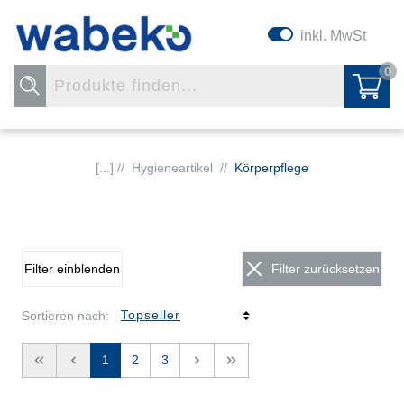
inkl. MwSt
0
[...] //
Hygieneartikel
//
Körperpflege
Filter einblenden
Filter zurücksetzen
Sortieren nach:
<<
<
1
2
3
>
>>