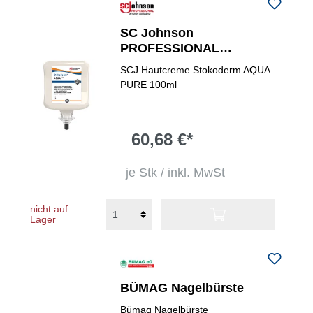
SC Johnson
PROFESSIONAL
Hautschutzcreme
SCJ Hautcreme Stokoderm AQUA
Stokoderm® Aqua PURE
PURE 100ml
60,68 €*
je Stk / inkl. MwSt
nicht auf
Lager
BÜMAG Nagelbürste
Bümag Nagelbürste