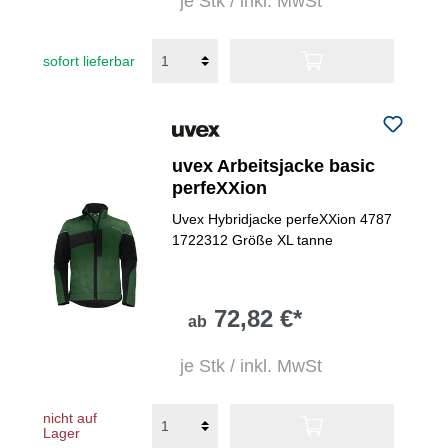
je Stk / inkl. MwSt
sofort lieferbar
uvex Arbeitsjacke basic
perfeXXion
Uvex Hybridjacke perfeXXion 4787
1722312 Größe XL tanne
72,82 €*
ab
je Stk / inkl. MwSt
nicht auf
Lager