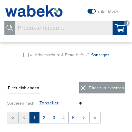
inkl. MwSt
0
[...] //
Arbeitsschutz & Erste Hilfe
//
Sonstiges
Filter einblenden
Filter zurücksetzen
Sortieren nach:
<<
<
1
2
3
4
5
>
>>