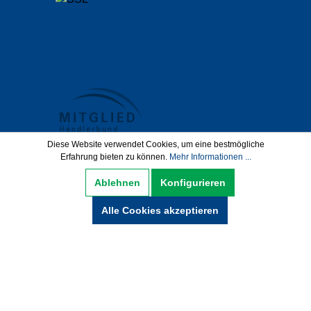
Diese Website verwendet Cookies, um eine bestmögliche
Erfahrung bieten zu können.
Mehr Informationen ...
Datenschutz
AGB
Impressum
Ablehnen
Konfigurieren
Widerrufsbelehrung
Alle Cookies akzeptieren
Hinweise zur Batterieentsorgung
Zahlung und Versand
* Alle Preise inkl. gesetzl. Mehrwertsteuer zzgl.
Versandkosten und ggf. Nachnamegebühren,