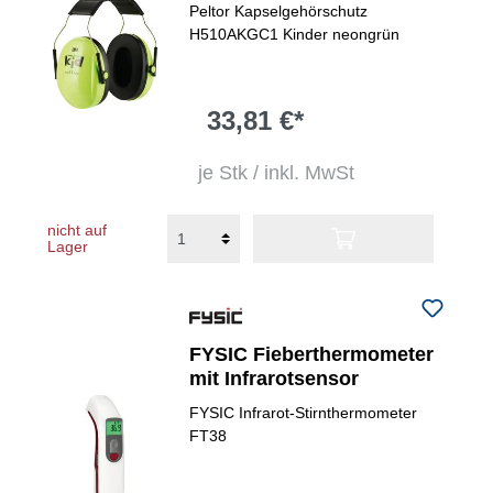
Peltor Kapselgehörschutz
H510AKGC1 Kinder neongrün
33,81 €*
je Stk / inkl. MwSt
nicht auf
Lager
FYSIC Fieberthermometer
mit Infrarotsensor
FYSIC Infrarot-Stirnthermometer
FT38